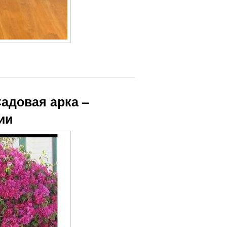
Садовая арка –
ии