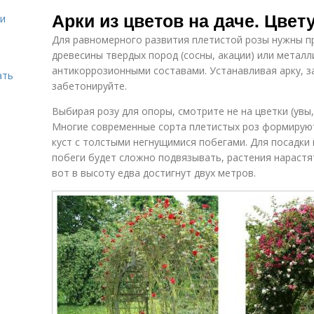
Растения для
Арка из
Р
Арки из цветов на даче. Цвет
садовой арки
растений
ми
Для равномерного развития плетистой розы нужны пр
древесины твердых пород (сосны, акации) или метал
антикоррозионными составами. Устанавливая арку, з
Растения для
Растения для
ать
забора
беседки
забетонируйте.
Выбирая розу для опоры, смотрите не на цветки (увы, 
Многие современные сорта плетистых роз формирую
куст с толстыми негнущимися побегами. Для посадки 
побеги будет сложно подвязывать, растения нарастя
вот в высоту едва достигнут двух метров.