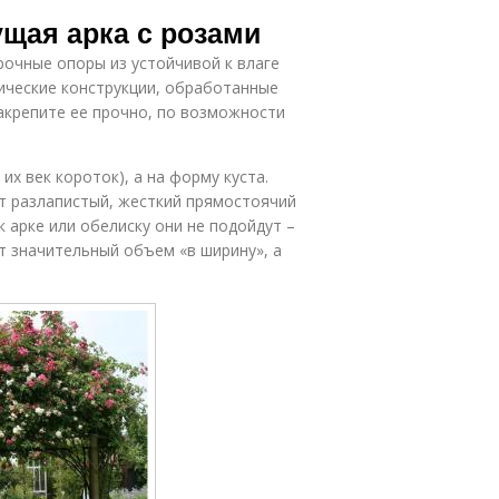
астения для
Растения для
ущая арка с розами
обрамления
озеленения
очные опоры из устойчивой к влаге
лические конструкции, обработанные
акрепите ее прочно, по возможности
их век короток), а на форму куста.
т разлапистый, жесткий прямостоячий
к арке или обелиску они не подойдут –
т значительный объем «в ширину», а