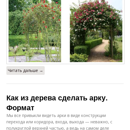
Арка для вьющихся
Арки в ландшафтном
растений
дизайне
Арки из металла
Садовая арка
Арка для плетистой
Читать дальше →
Места для арки
розы
Как из дерева сделать арку.
Формат
Мы все привыкли видеть арки в виде конструкции
перехода или коридора, входа, выхода — неважно, с
полукруглой верхней частью, а ведь на самом деле