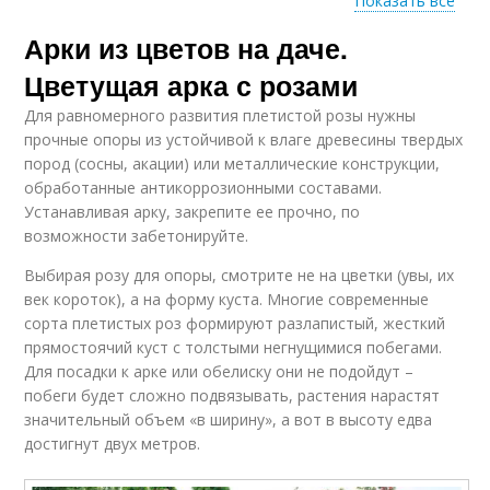
Показать все
Арки из цветов на даче.
Растения для арки
Растения для сада
Цветущая арка с розами
Для равномерного развития плетистой розы нужны
прочные опоры из устойчивой к влаге древесины твердых
пород (сосны, акации) или металлические конструкции,
Арка из дерева
Арки по форме
обработанные антикоррозионными составами.
Устанавливая арку, закрепите ее прочно, по
возможности забетонируйте.
Выбирая розу для опоры, смотрите не на цветки (увы, их
Арки из дерева
Свадебная арка
век короток), а на форму куста. Многие современные
сорта плетистых роз формируют разлапистый, жесткий
прямостоячий куст с толстыми негнущимися побегами.
Для посадки к арке или обелиску они не подойдут –
побеги будет сложно подвязывать, растения нарастят
Арки для вьющихся
Садовые арки
растений
значительный объем «в ширину», а вот в высоту едва
достигнут двух метров.