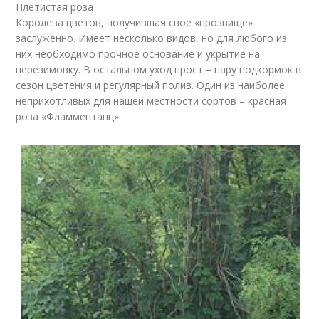
Плетистая роза
Королева цветов, получившая свое «прозвище»
заслуженно. Имеет несколько видов, но для любого из
них необходимо прочное основание и укрытие на
перезимовку. В остальном уход прост – пару подкормок в
сезон цветения и регулярный полив. Один из наиболее
неприхотливых для нашей местности сортов – красная
роза «Фламментанц».