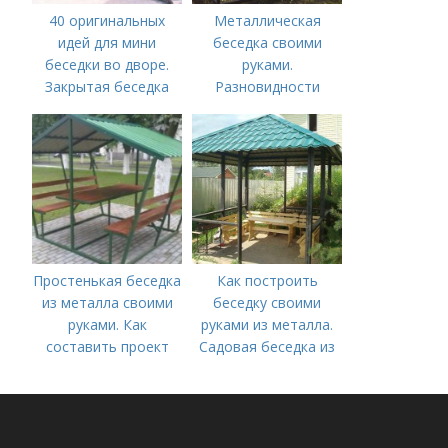
40 оригинальных
Металлическая
идей для мини
беседка своими
беседки во дворе.
руками.
Закрытая беседка
Разновидности
металлических
беседок и их
преимущества
Простенькая беседка
Как построить
из металла своими
беседку своими
руками. Как
руками из металла.
составить проект
Садовая беседка из
металла своими
руками –
разновидности