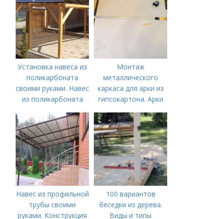
Установка навеса из
Монтаж
поликарбоната
металлического
своими руками. Навес
каркаса для арки из
из поликарбоната
гипсокартона. Арки
своими руками:
из гипсокартона с
варианты
подсветкой
конструкций и их
строительство
Навес из профильной
100 вариантов
трубы своими
беседки из дерева.
руками. Конструкция
Виды и типы