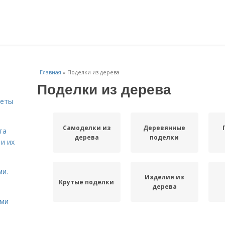
Главная
»
Поделки из дерева
Поделки из дерева
меты
Самоделки из
Деревянные
та
дерева
поделки
и их
ми.
Изделия из
Крутые поделки
дерева
ими