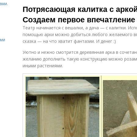
Поделки из
Поделки из
ами.
Потрясающая калитка с аркой
старого
досок
Создаем первое впечатление
Театр начинается с вешалки, а дача — с калитки. Ис
Утварь из
Поделки для
помощью арки можно добиться любого желаемого впе
дерева
сада
ими
сказка — на что хватит фантазии. И денег :)
Уютно и нежно смотрится деревянная арка в сочетан
желанию дополнить такую конструкцию можно розам
Поделки из
М
Поделки на даче
иными растениями.
ствола
Поделки для
Поделки из
дачи
брёвен
Поделки из
Поделки для
спилов
кухни