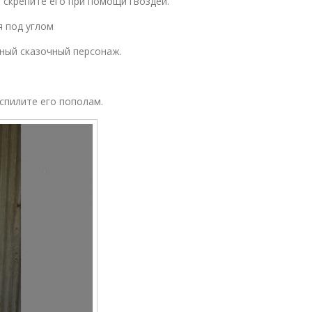
 скрепите его при помощи гвоздей.
я под углом
тный сказочный персонаж.
спилите его пополам.