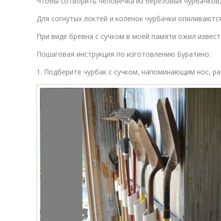
Чтобы сотворить человечка из берёзовых чурбачков,
Для согнутых локтей и коленок чурбачки опиливаютс
При виде бревна с сучком в моей памяти ожил извес
Пошаговая инструкция по изготовлению Буратино:
1. Подберите чурбак с сучком, напоминающим нос, ра