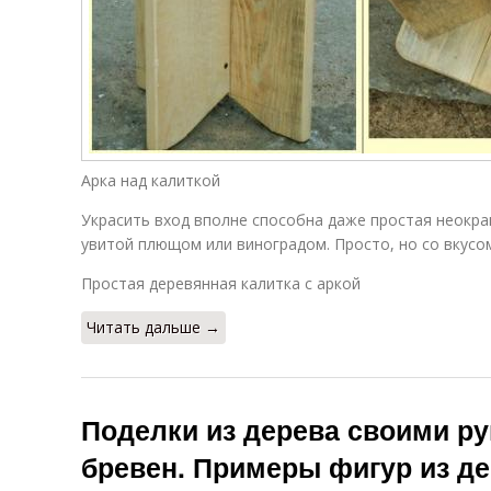
Творческие
Ручки из дерева
поделки
Поделки на
Прикольные
новый год
поделки
Арка над калиткой
Украсить вход вполне способна даже простая неокра
увитой плющом или виноградом. Просто, но со вкусо
Простая деревянная калитка с аркой
Читать дальше →
Поделки из дерева своими ру
бревен. Примеры фигур из де