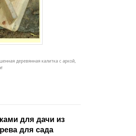
Практичные
Новогодние
поделки
поделки
шенная деревянная калитка с аркой,
м!
ками для дачи из
рева для сада