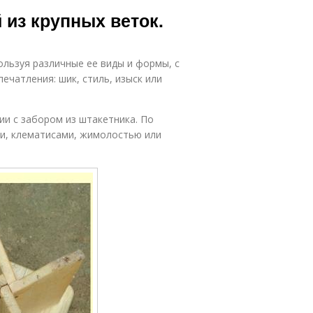
Дерева для
Поделки из
 из крупных веток.
дачи
бревна
пользуя различные ее виды и формы, с
Поделки из
Садовые
пластиковых
чатления: шик, стиль, изыск или
поделки
бутылок
ии с забором из штакетника. По
и, клематисами, жимолостью или
атериал для
Интересные
поделок
поделки
Поделки по
Столярные
дереву
поделки
Дерева для
Дерева для
заготовки
детского сада