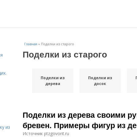
Главная
»
Поделки из старого
Поделки из старого
ся
их.
Поделки из
Поделки из
дерева
досок
.
Поделки из дерева своими ру
бревен. Примеры фигур из де
ку из
Источник ptzgovorit.ru