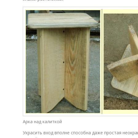
Арка над калиткой
Украсить вход вполне способна даже простая неокра