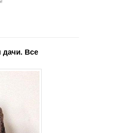
м!
 дачи. Все