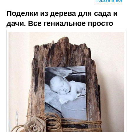
Показать все
Поделки из дерева для сада и
Материал для
Поделки из ствола
поделок
дачи. Все гениальное просто
Интересные поделки
Поделки для дачи
Поделки из брёвен
Крутые поделки