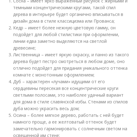
Сосна – имеет ярко выраженный рисунок с жирными и
темными концентрическими кругами, такой спил
дерева в интерьере будет органично вписываться в
дизайн дома в стиле классицизма или Прованса;
Кедр – имеет более нежную цветовую гамму, он
подойдет для любой стилистики при оформлении,
линии едва заметно выделяются на светлой
древесине;
Лиственница – имеет яркую окраску, и панно из такого
дерева будет пестро смотреться в любом доме, оно
отлично подойдет для придания уникального оттенка
комнате с монотонным оформлением;
Дуб – характерен «лучами» идущими от его
сердцевины пересекая все концентрические круги
светлыми полосами, это наиболее удачный вариант
для дома в стиле славянской избы. Стенами из спилов
дуба можно украсить весь дом;
Осина – более мягкое дерево, работать с ней будет
намного проще, а ее желтоватый оттенок будет
замечательно гармонировать с солнечным светом на
освещенной им стене;