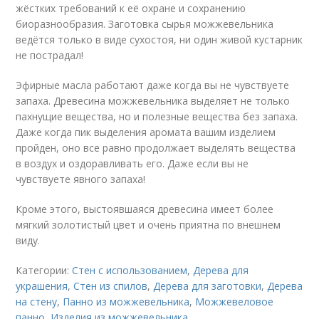
жёстких требований к её охране и сохранению
биоразнообразия. Заготовка сырья можжевельника
ведётся только в виде сухостоя, ни один живой кустарник
не пострадал!
Эфирные масла работают даже когда вы не чувствуете
запаха. Древесина можжевельника выделяет не только
пахнущие вещества, но и полезные вещества без запаха.
Даже когда пик выделения аромата вашим изделием
пройден, оно все равно продолжает выделять вещества
в воздух и оздоравливать его. Даже если вы не
чувствуете явного запаха!
Кроме этого, выстоявшаяся древесина имеет более
мягкий золотистый цвет и очень приятна по внешнем
виду.
Категории:
Стен с использованием
,
Дерева для
украшения
,
Стен из спилов
,
Дерева для заготовки
,
Дерева
на стену
,
Панно из можжевельника
,
Можжевеловое
панно
,
Изделия из можжевельника