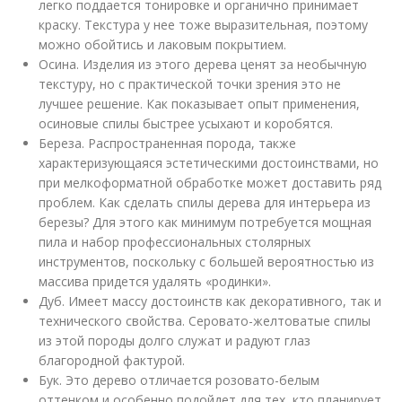
легко поддается тонировке и органично принимает
краску. Текстура у нее тоже выразительная, поэтому
можно обойтись и лаковым покрытием.
Осина. Изделия из этого дерева ценят за необычную
текстуру, но с практической точки зрения это не
лучшее решение. Как показывает опыт применения,
осиновые спилы быстрее усыхают и коробятся.
Береза. Распространенная порода, также
характеризующаяся эстетическими достоинствами, но
при мелкоформатной обработке может доставить ряд
проблем. Как сделать спилы дерева для интерьера из
березы? Для этого как минимум потребуется мощная
пила и набор профессиональных столярных
инструментов, поскольку с большей вероятностью из
массива придется удалять «родинки».
Дуб. Имеет массу достоинств как декоративного, так и
технического свойства. Серовато-желтоватые спилы
из этой породы долго служат и радуют глаз
благородной фактурой.
Бук. Это дерево отличается розовато-белым
оттенком и особенно подойдет для тех, кто планирует