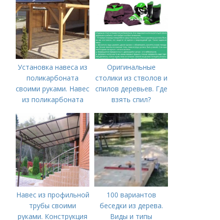
крыльцом
Установка навеса из
Оригинальные
поликарбоната
столики из стволов и
своими руками. Навес
спилов деревьев. Где
из поликарбоната
взять спил?
своими руками:
варианты
конструкций и их
строительство
Навес из профильной
100 вариантов
трубы своими
беседки из дерева.
руками. Конструкция
Виды и типы