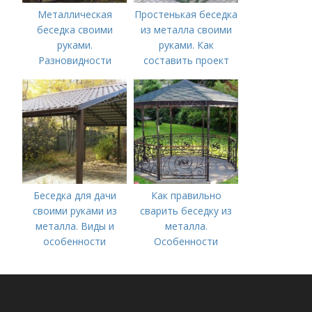
Металлическая
Простенькая беседка
беседка своими
из металла своими
руками.
руками. Как
Разновидности
составить проект
металлических
беседок и их
преимущества
Беседка для дачи
Как правильно
своими руками из
сварить беседку из
металла. Виды и
металла.
особенности
Особенности
конструкции