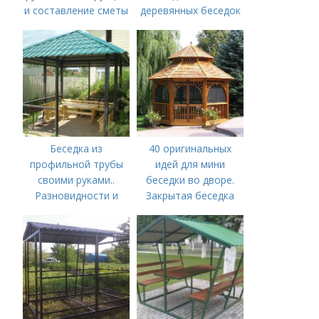
и составление сметы
деревянных беседок
Беседка из
40 оригинальных
профильной трубы
идей для мини
своими руками..
беседки во дворе.
Разновидности и
Закрытая беседка
варианты
изготовления