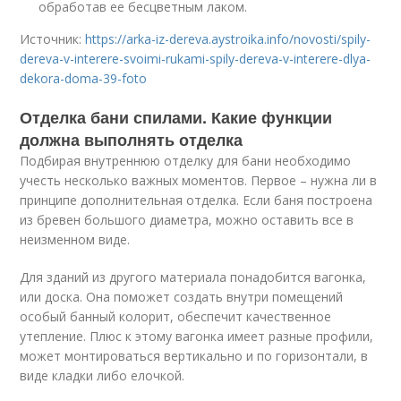
обработав ее бесцветным лаком.
Источник:
https://arka-iz-dereva.aystroika.info/novosti/spily-
dereva-v-interere-svoimi-rukami-spily-dereva-v-interere-dlya-
dekora-doma-39-foto
Отделка бани спилами. Какие функции
должна выполнять отделка
Подбирая внутреннюю отделку для бани необходимо
учесть несколько важных моментов. Первое – нужна ли в
принципе дополнительная отделка. Если баня построена
из бревен большого диаметра, можно оставить все в
неизменном виде.
Для зданий из другого материала понадобится вагонка,
или доска. Она поможет создать внутри помещений
особый банный колорит, обеспечит качественное
утепление. Плюс к этому вагонка имеет разные профили,
может монтироваться вертикально и по горизонтали, в
виде кладки либо елочкой.