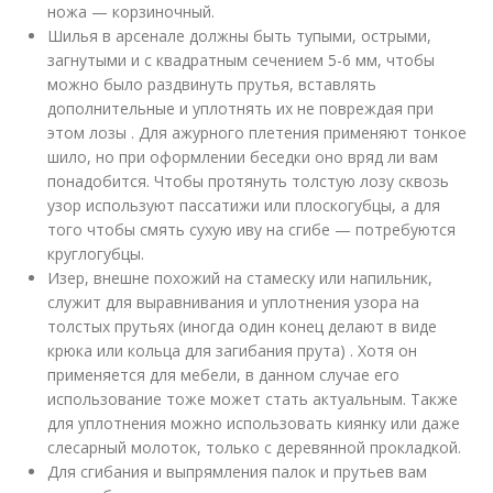
ножа — корзиночный.
Шилья в арсенале должны быть тупыми, острыми,
загнутыми и с квадратным сечением 5-6 мм, чтобы
можно было раздвинуть прутья, вставлять
дополнительные и уплотнять их не повреждая при
этом лозы . Для ажурного плетения применяют тонкое
шило, но при оформлении беседки оно вряд ли вам
понадобится. Чтобы протянуть толстую лозу сквозь
узор используют пассатижи или плоскогубцы, а для
того чтобы смять сухую иву на сгибе — потребуются
круглогубцы.
Изер, внешне похожий на стамеску или напильник,
служит для выравнивания и уплотнения узора на
толстых прутьях (иногда один конец делают в виде
крюка или кольца для загибания прута) . Хотя он
применяется для мебели, в данном случае его
использование тоже может стать актуальным. Также
для уплотнения можно использовать киянку или даже
слесарный молоток, только с деревянной прокладкой.
Для сгибания и выпрямления палок и прутьев вам