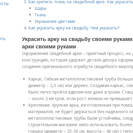
Как крепить ткань на свадебной арке. Как украсит
боты
Шары
о
Ткань
Украшение цветами
Как украсить арку на свадьбу. Чем украсить?
Украсить арку на свадьбу своими рукам
ать
арки своими руками
Оформление свадебной арки – приятный процесс, но 
конструкцию, которая удержит детали декора оформ
создания оригинального атрибута свадебного меропр
Каркас. Гибкая металлопластиковая труба большог
диаметр – 2,5 см) или дерево. Создавая каркас, с
было легко пройти вдвоем или даже втроем. Стан
– около 2 метров, если рост жениха не превышает
Крепление. Хрупкая арка, изготовленная при пом
материалов, не будет держаться без надежного з
металлопластиковые трубы были устойчивы, следу
строительном магазине либо использовать более 
горшка (диаметр – 25-30 см, высота – 40 см) с гип