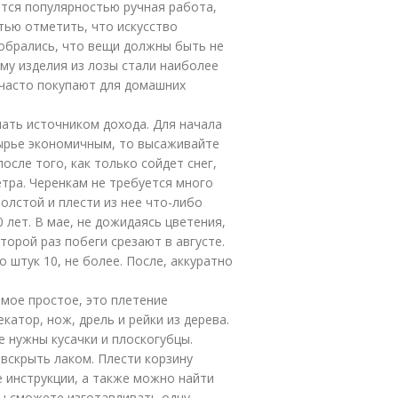
тся популярностью ручная работа,
тью отметить, что искусство
обрались, что вещи должны быть не
му изделия из лозы стали наиболее
часто покупают для домашних
ать источником дохода. Для начала
 сырье экономичным, то высаживайте
осле того, как только сойдет снег,
тра. Черенкам не требуется много
толстой и плести из нее что-либо
 лет. В мае, не дожидаясь цветения,
торой раз побеги срезают в августе.
 штук 10, не более. После, аккуратно
амое простое, это плетение
катор, нож, дрель и рейки из дерева.
е нужны кусачки и плоскогубцы.
 вскрыть лаком. Плести корзину
е инструкции, а также можно найти
Вы сможете изготавливать одну