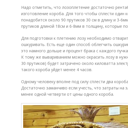
Надо отметить, что лозоплетение достаточно рента
изготовление короба. Для того чтобы сплести один к
понадобится около 90 прутиков 30 см в длину и 3-6м
прутиков длиной 18см и 6-8мм в толщину, которые п
Для подготовки к плетению лозу необходимо отварит
ошкуривать. Есть еще один способ облегчить ошкури
это намного дольше и процент брака с каждого пучка
К тому же вывариванием можно окрасить лозу в нужны
30 прутиков) будет затрачено около киловатта элект
такого короба уйдет менее 4 часов.
Одному человеку вполне под силу сплести два короба 
Достаточно заманчиво если учесть, что затраты на э
менее одной четверти от цены одного короба.