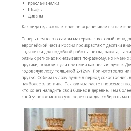
Кресла-качалки
Шкафы
Диваны
Как видите, лозоплетение не ограничивается плетени
Теперь немного о самом материале, который понадоб
европейской части России произрастают десятки вид
годящихся для подобной работы: ветла, ракита, тальн
разных регионах их называют по-разному, но именно э
прутики, подходят для плетения как нельзя лучше. Д
годовалую лозу толщиной 2-12мм. При изготовлении
прутья. Собирать лозу лучше в период сокостояния, в
наиболее эластична. Так как ива растет повсеместно
кто хочет наладить свой бизнес в деревне. Тем боле
свой участок можно уже через год-два собирать мате