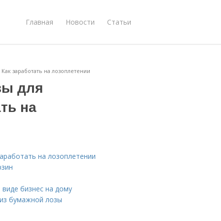
Главная
Новости
Статьи
 Как заработать на лозоплетении
зы для
ть на
заработать на лозоплетении
рзин
 виде бизнес на дому
 из бумажной лозы