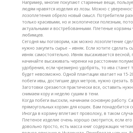
Например, многие покупают старинные вещи, пользуе
людям нравятся изделия из лозы. Можно с увереннос
лозоплетения обрело новый смысл. Потребители раз
только красивыми, но и экологически полезным, пото
актуальными и востребованными. Плетеные корзины 
любимцев.
Сегодня мы поговорим, как можно лозоплетение сдел
нужно закупить сырье – ивняк. Если хотите сделать
ивняк самостоятельно. Ивняк высаживается весной, п
начинайте высаживать черенки на расстоянии полуме
удобрения, если чрезмерно удобрять, то ива станет 
будет невозможно. Одной плантации хватает на 15-20
побеги ивы, достигшие двух метров, нужно срезать. В
Заготовки срезаются практически все, оставить нужно
снимаем кору и неделю сушим в тени.
Когда побеги высохли, начинаем основную работу. С
прямоугольных корзин для кошек. Вам понадобится се
Иногда в корзину вплетают проволоку, в таком случа
Плетеное изделие очень хорошо смотрится, если его
довольно просто, есть масса книг содержащих четки
полное описание в Интернете. Приобретая навыки, 