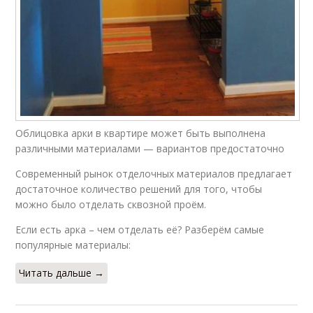
Арка из гипсокартона
Деревянная арка
Арка на свадьбу
Арки для молодых
Облицовка арки в квартире может быть выполнена
различными материалами — вариантов предостаточно
Современный рынок отделочных материалов предлагает
достаточное количество решений для того, чтобы
Арка из цветов
Цветочная арка
можно было отделать сквозной проём.
Если есть арка – чем отделать её? Разберём самые
популярные материалы:
Читать дальше →