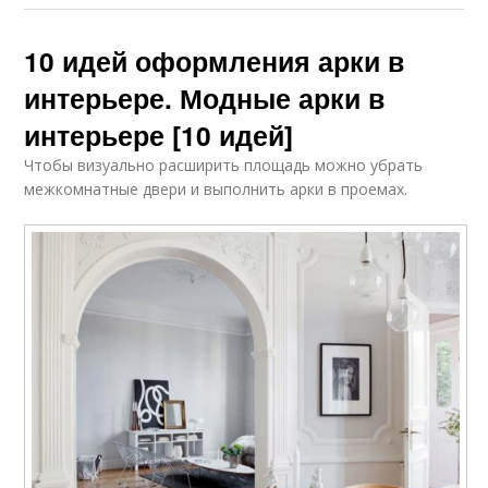
Восточные арки
Тайские арки
10 идей оформления арки в
интерьере. Модные арки в
интерьере [10 идей]
Фигурные арки
Арки в квартирах
Чтобы визуально расширить площадь можно убрать
межкомнатные двери и выполнить арки в проемах.
Арки в архитектуре
Гипсокартонная арка
Красивая арка
Арка в дизайне
Межкомнатная арка
Арки в прихожей