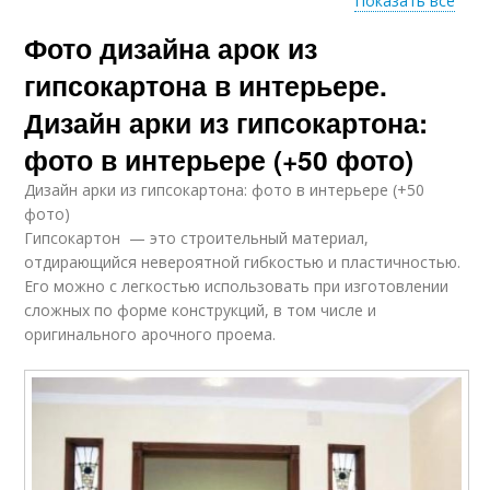
Показать все
Фото дизайна арок из
Нестандартные арки
Гипсокартонные арки
гипсокартона в интерьере.
Дизайн арки из гипсокартона:
фото в интерьере (+50 фото)
Межкомнатные арки
Арки вместо дверей
Дизайн арки из гипсокартона: фото в интерьере (+50
фото)
Гипсокартон — это строительный материал,
отдирающийся невероятной гибкостью и пластичностью.
Арки для низких
Его можно с легкостью использовать при изготовлении
Сегментные арки
потолков
сложных по форме конструкций, в том числе и
оригинального арочного проема.
Арки в интерьере
Модные арки