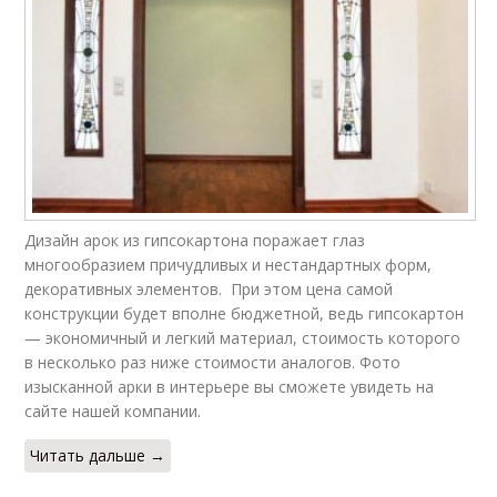
Полукруглые арки
Овальные арки
Арки в форме
Арки в квартире
Дизайн арок из гипсокартона поражает глаз
Трапециевидные
многообразием причудливых и нестандартных форм,
Арка в доме
арки
декоративных элементов. При этом цена самой
конструкции будет вполне бюджетной, ведь гипсокартон
— экономичный и легкий материал, стоимость которого
в несколько раз ниже стоимости аналогов. Фото
изысканной арки в интерьере вы сможете увидеть на
Круглые арки
Античные арки
сайте нашей компании.
Читать дальше →