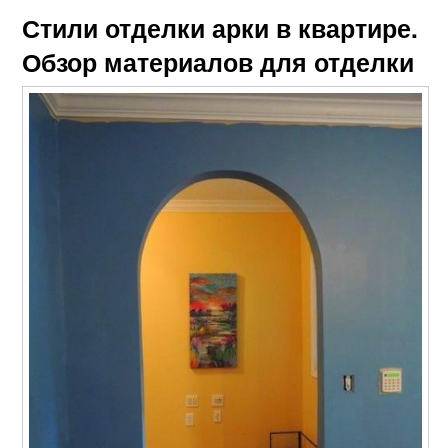
Стили отделки арки в квартире.
Обзор материалов для отделки
Садовая арка
Садовые арки
Кирпичные арки
Арки в саду
Арки для сада
Арка на даче
Арки для вьющихся
Квадратные арки
растений