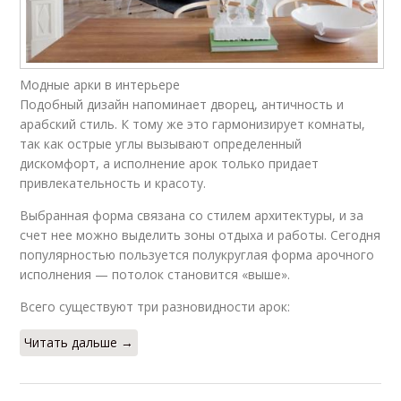
Модные арки в интерьере
Существующие арки
Деревянные арки
Подобный дизайн напоминает дворец, античность и
арабский стиль. К тому же это гармонизирует комнаты,
так как острые углы вызывают определенный
дискомфорт, а исполнение арок только придает
привлекательность и красоту.
Арки в современном
Арка в комнату
интерьере
Выбранная форма связана со стилем архитектуры, и за
счет нее можно выделить зоны отдыха и работы. Сегодня
популярностью пользуется полукруглая форма арочного
исполнения — потолок становится «выше».
Арка из досок
Арка из дерева
Всего существуют три разновидности арок:
Читать дальше →
Пластиковые арки
Свадебная арка