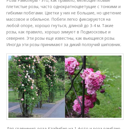
Розы Рамблеры - это, как правило, мелкоцветковые
плетистые розы, часто однократноцветущие с тонкими и
гибкими побегами. Цветки у них не большие, но цветение
массовое и обильное. Побеги легко фиксируются на
любой опоре, хорошо гнуться, длиной до 3-4 м. Такие
розы, как правило, хорошо зимуют в Подмосковье и
севернее. Эти розы еще известны, как вьющиеся розы.
Иногда эти розы принимают за дикий ползучий шиповник.
Для сравнения: роза Клаймбер на 1 фото и роза рамблер