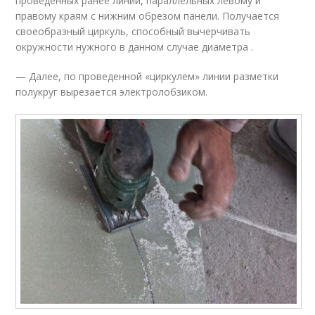
проведенных ранее линий, параллельных левому и
правому краям с нижним обрезом панели. Получается
своеобразный циркуль, способный вычерчивать
окружности нужного в данном случае диаметра .
— Далее, по проведенной «циркулем» линии разметки
полукруг вырезается электролобзиком.