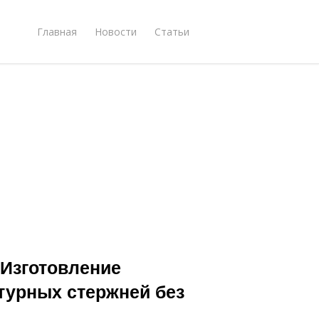
Главная
Новости
Статьи
 Изготовление
турных стержней без