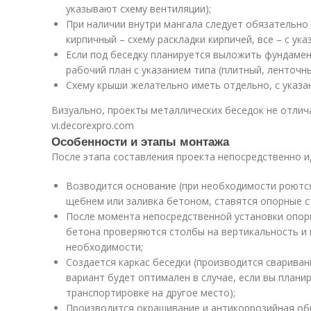
указывают схему вентиляции);
При наличии внутри мангала следует обязательно и
кирпичный – схему раскладки кирпичей, все – с ук
Если под беседку планируется выложить фундамен
рабочий план с указанием типа (плитный, ленточн
Схему крыши желательно иметь отдельно, с указан
Визуально, проекты металлических беседок не отли
vi.decorexpro.com
Особенности и этапы монтажа
После этапа составления проекта непосредственно и
Возводится основание (при необходимости роются
щебнем или заливка бетоном, ставятся опорные с
После момента непосредственной установки опор
бетона проверяются столбы на вертикальность и
необходимости;
Создается каркас беседки (производится свариван
вариант будет оптимален в случае, если вы планир
транспортировке на другое место);
Производится окрашивание и антикоррозийная обр