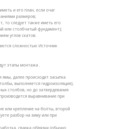
меть и его план, если очаг
азаниями размеров;
т, то следует также иметь его
ый или столбчатый фундамент);
ием углов скатов.
чаются сложностью Источник
дут этапы монтажа .
 ямы, далее происходит засыпка
толбы, выполняется гидроизоляция);
ных столбов, но до затвердевания
 производится выравнивание при
ие или крепление на болты, второй
уете разбор на зиму или при
аботка, сварка обвязки (обычно