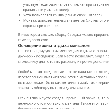
участвует еще один человек, так как при свариван
правильные углы сложнее);
Устанавливается крыша (самый сложный этап);
Монтаж дополнительных элементов (систем отопле
окраска при желании.
В некотором смысле, сборку беседки можно приравн
cs.aviarydecor.com
Оснащение зоны отдыха мангалом
По-настоящему уютным местом для отдыха становитс
дружеских посиделок. Если место позволяет, будет 
столешницу для готовки, раковину и прочие дополнен
Любой мангал предполагает также наличие вытяжки 
изготовленной вытяжки впишутся в металлическую бе
вытяжки может быть как металлической, так и кирп
заказать обкладку вытяжки диким камнем.
Если вы планируете создать временный вариант, то 
переносного или складного мангала. Также этот вари
беседки не позволяет излишеств.