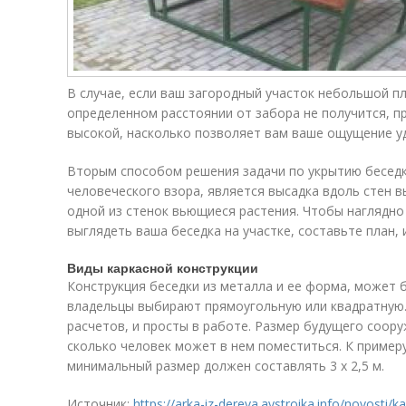
В случае, если ваш загородный участок небольшой пл
определенном расстоянии от забора не получится, п
высокой, насколько позволяет вам ваше ощущение у
Вторым способом решения задачи по укрытию беседк
человеческого взора, является высадка вдоль стен в
одной из стенок вьющиеся растения. Чтобы наглядно 
выглядеть ваша беседка на участке, составьте план,
Виды каркасной конструкции
Конструкция беседки из металла и ее форма, может 
владельцы выбирают прямоугольную или квадратную
расчетов, и просты в работе. Размер будущего соору
сколько человек может в нем поместиться. К примеру,
минимальный размер должен составлять 3 х 2,5 м.
Источник:
https://arka-iz-dereva.aystroika.info/novosti/k