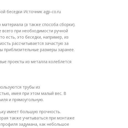
ой беседки Источник agp-co.ru
 материала (а также способа сборки).
е всего при необходимости ручной
о есть, это беседки, например, из
имость рассчитывается зачастую за
бы приблизительные размеры заранее.
вые проекты из металла колеблется
пользуются трубы из
тью, имея при этом малый вес. В
иля и прямоугольную.
ьку имеет большую прочность.
орая также учитываться при монтаже
о профиля задумана, как небольшое