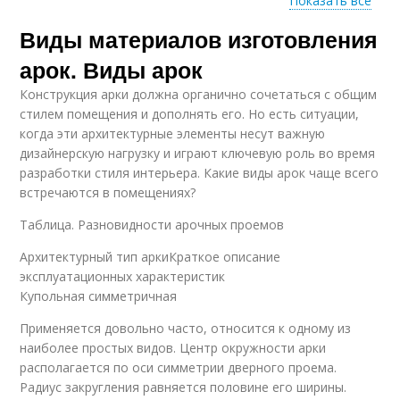
Показать все
Виды материалов изготовления
Обналичка на арку
Арки в дизайне
арок. Виды арок
Конструкция арки должна органично сочетаться с общим
стилем помещения и дополнять его. Но есть ситуации,
когда эти архитектурные элементы несут важную
Межкомнатная арка
Арки в квартире
дизайнерскую нагрузку и играют ключевую роль во время
разработки стиля интерьера. Какие виды арок чаще всего
встречаются в помещениях?
Таблица. Разновидности арочных проемов
Арки в прихожей
Арка в квартире
Архитектурный тип аркиКраткое описание
эксплуатационных характеристик
Купольная симметричная
Применяется довольно часто, относится к одному из
Межкомнатные арки
Арки из гипсокартона
наиболее простых видов. Центр окружности арки
располагается по оси симметрии дверного проема.
Радиус закругления равняется половине его ширины.