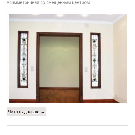
Асимметричная со смещенным центром
Гипсокартонные арки
Классические арки
Трапециевидные
Круглые арки
арки
Античные арки
Восточные арки
Тайские арки
Фигурные арки
Читать дальше →