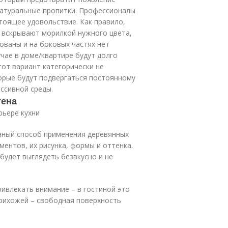
натуральные пропитки. Профессионалы
тоящее удовольствие. Как правило,
 вскрывают морилкой нужного цвета,
ованы и на боковых частях нет
учае в доме/квартире будут долго
тот вариант категорически не
торые будут подвергаться постоянному
ссивной среды.
тена
рьере кухни
нный способ применения деревянных
ентов, их рисунка, формы и оттенка.
будет выглядеть безвкусно и не
ривлекать внимание – в гостиной это
прихожей – свободная поверхность