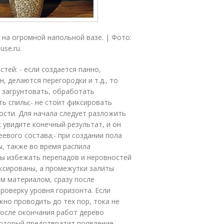
 на огромной напольной вазе. | Фото:
use.ru.
тей: - если создается панно,
, делаются перегородки и т.д., то
 загрунтовать, обработать
ь спилы;- не стоит фиксировать
ости. Для начала следует разложить
к увидите конечный результат, и он
евого состава;- при создании пола
, также во время распила
бы избежать перепадов и неровностей
иксированы, а промежутки залиты
м материалом, сразу после
роверку уровня горизонта. Если
но проводить до тех пор, тока не
после окончания работ дерево
оторый предотвратит появление