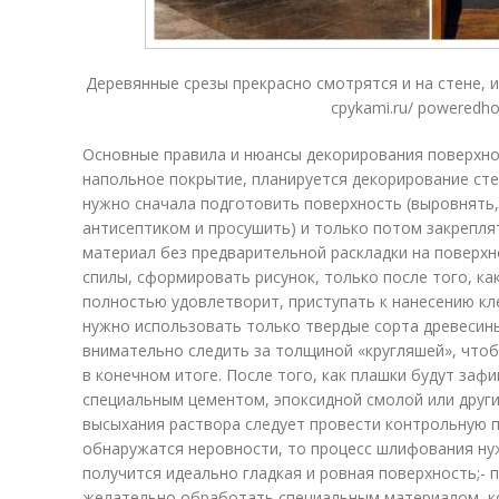
Деревянные срезы прекрасно смотрятся и на стене, и
cpykami.ru/ poweredho
Основные правила и нюансы декорирования поверхнос
напольное покрытие, планируется декорирование стен
нужно сначала подготовить поверхность (выровнять,
антисептиком и просушить) и только потом закреплят
материал без предварительной раскладки на поверхн
спилы, сформировать рисунок, только после того, ка
полностью удовлетворит, приступать к нанесению кле
нужно использовать только твердые сорта древесины
внимательно следить за толщиной «кругляшей», что
в конечном итоге. После того, как плашки будут заф
специальным цементом, эпоксидной смолой или други
высыхания раствора следует провести контрольную п
обнаружатся неровности, то процесс шлифования нуж
получится идеально гладкая и ровная поверхность;- 
желательно обработать специальным материалом, к