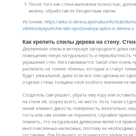
После того как стена выложена полностью, допо
можно, обработав ее бесцветным лаком.
Источник:
https://arka-iz-dereva.aystroika.info/stati/dom
vdohnovlyayushchie-idei-ispolzovaniya-spilov-iz-dereva-v
Как крепить спилы дерева на стену. Стен
Деревянные спилы в интерьере загородного дома см
помещению некую натуральность и первобытность. Ч
украшения стен. Изготавливается такой спил очень п
распилить на тонкие «блины», которые и станут элем
будет уникальной, даже если все они сделаны из одно
отделки стены толщина слоя особого значения не им
Создатель сам решает, убрать ему кору или оставить,
на стене ей, скорее всего, не место. Хоть такая отде
некий элемент дикости, поверхность желательно з
гость или сам хозяин не поранился, случайно прикос
помнить, что натуральная древесина является привл
многочисленных насекомых, поэтому ее необходимо
составами. Для большего эстетического эффекта ее