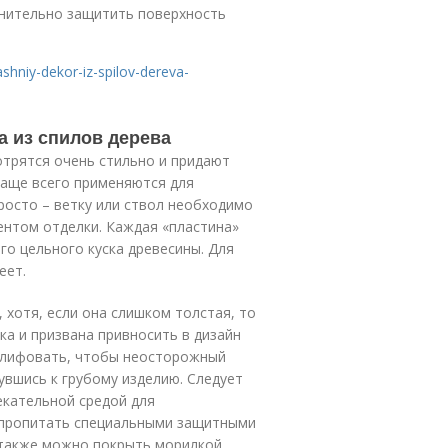
лнительно защитить поверхность
ashniy-dekor-iz-spilov-dereva-
а из спилов дерева
отрятся очень стильно и придают
аще всего применяются для
росто – ветку или ствол необходимо
ентом отделки. Каждая «пластина»
го цельного куска древесины. Для
еет.
 хотя, если она слишком толстая, то
лка и призвана привносить в дизайн
ашлифовать, чтобы неосторожный
нувшись к грубому изделию. Следует
екательной средой для
 пропитать специальными защитными
 также можно покрыть морилкой,