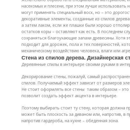
насекомых и плесени, при этом лучше использовать 
могут применять специальный воск, но – это дорогос
декоративные элементы, созданные из спилов дерева
а затем лаком, если же плашки были хорошо отполир
остатков коры – оставляют как есть. В последнем сл
сохраняться благоухающие запахи древесины. Хотя э
подходит для дорожек, пола и тех поверхностей, ко
механическому воздействию человека, влаги или агре
Стена из спилов дерева. Дизайнерская с
Деревянные спилы в интерьере своими руками в инте
Декорирование стены, пожалуй, самый распростране
спилов. Получаемый эффект зависит от размеров элем
Не стоит оформлять все стены таким образом – это 
позволит создать эффект акцента в интерьере.
Поэтому выбирать стоит ту стену, которая должна п
может быть плоскость за диваном или, напротив, в 
напротив гардероба, на кухне – обеденная зона.