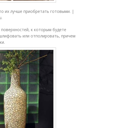
 то их лучше приобретать готовыми. |
u.
а поверхностей, к которым будете
ашлифовать или отполировать, причем
ки.