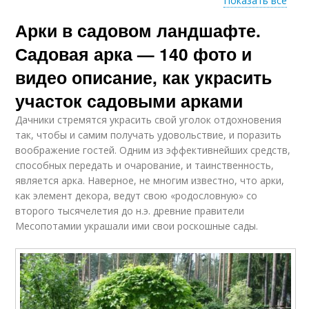
Показать все
Арки в садовом ландшафте.
Арки в ландшафтном
Арки из металла
дизайне
Садовая арка — 140 фото и
видео описание, как украсить
участок садовыми арками
Арка из лозы
Деревянные арки
Дачники стремятся украсить свой уголок отдохновения
так, чтобы и самим получать удовольствие, и поразить
воображение гостей. Одним из эффективнейших средств,
способных передать и очарование, и таинственность,
Арка для плетистой
является арка. Наверное, не многим известно, что арки,
Арки для роз
розы
как элемент декора, ведут свою «родословную» со
второго тысячелетия до н.э. древние правители
Месопотамии украшали ими свои роскошные сады.
Цветочная арка
Арка из цветов