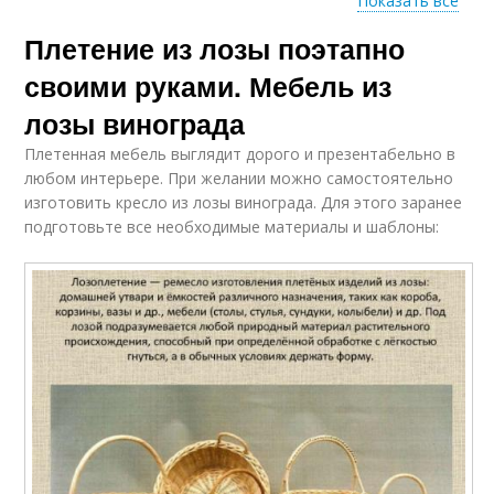
Показать все
Плетение из лозы поэтапно
Подготовка к
Элементарное
плетению
плетение
своими руками. Мебель из
лозы винограда
Плетенная мебель выглядит дорого и презентабельно в
Материал для
Плетения из лозы
любом интерьере. При желании можно самостоятельно
плетения
изготовить кресло из лозы винограда. Для этого заранее
подготовьте все необходимые материалы и шаблоны:
Лозы к плетению
Лоза для плетения