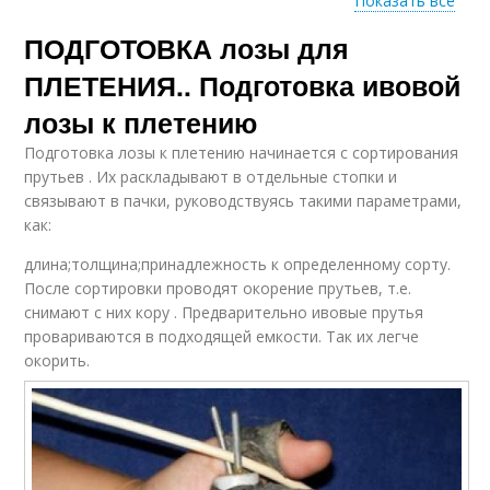
Показать все
ПОДГОТОВКА лозы для
Неокоренная лоза
Пруты для плетения
ПЛЕТЕНИЯ.. Подготовка ивовой
лозы к плетению
Подготовка лозы к плетению начинается с сортирования
Материал для
Плетения из лозы
прутьев . Их раскладывают в отдельные стопки и
плетения
связывают в пачки, руководствуясь такими параметрами,
как:
длина;толщина;принадлежность к определенному сорту.
Плетение из
После сортировки проводят окорение прутьев, т.е.
Корзины из лозы
неочищенной лозы
снимают с них кору . Предварительно ивовые прутья
провариваются в подходящей емкости. Так их легче
окорить.
Подготовка к
Плетение из веток
плетению