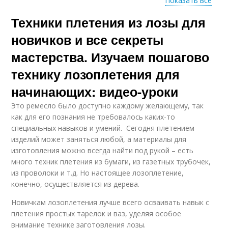
Показать все
Техники плетения из лозы для
Плетение из
Поднос из газетных
бумажной лозы
трубочек
новичков и все секреты
мастерства. Изучаем пошагово
технику лозоплетения для
Плетение из
Корзинки из
бумажных трубочек
бумажных трубочек
начинающих: видео-уроки
Это ремесло было доступно каждому желающему, так
как для его познания не требовалось каких-то
специальных навыков и умений. Сегодня плетением
Поделки из газетных
Трубочки для детей
изделий может заняться любой, а материалы для
трубочек
изготовления можно всегда найти под рукой – есть
много техник плетения из бумаги, из газетных трубочек,
из проволоки и т.д. Но настоящее лозоплетение,
конечно, осуществляется из дерева.
Новичкам лозоплетения лучше всего осваивать навык с
плетения простых тарелок и ваз, уделяя особое
внимание технике заготовления лозы.