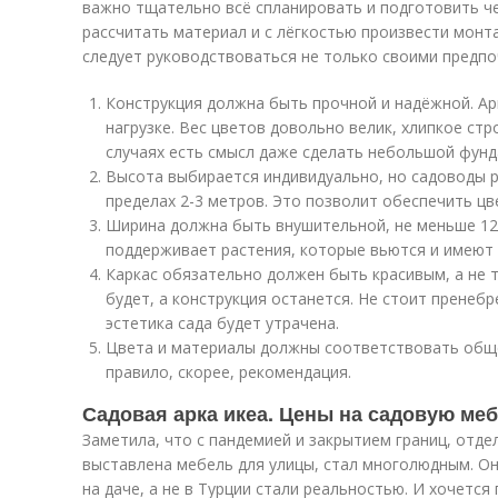
важно тщательно всё спланировать и подготовить ч
рассчитать материал и с лёгкостью произвести монт
следует руководствоваться не только своими предп
Конструкция должна быть прочной и надёжной. Ар
нагрузке. Вес цветов довольно велик, хлипкое стр
случаях есть смысл даже сделать небольшой фунд
Высота выбирается индивидуально, но садоводы 
пределах 2-3 метров. Это позволит обеспечить ц
Ширина должна быть внушительной, не меньше 120
поддерживает растения, которые вьются и имеют 
Каркас обязательно должен быть красивым, а не т
будет, а конструкция останется. Не стоит пренеб
эстетика сада будет утрачена.
Цвета и материалы должны соответствовать обще
правило, скорее, рекомендация.
Садовая арка икеа. Цены на садовую меб
Заметила, что с пандемией и закрытием границ, отдел
выставлена мебель для улицы, стал многолюдным. Он
на даче, а не в Турции стали реальностью. И хочется