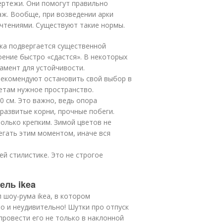
ертежи. Они помогут правильно
аж. Вообще, при возведении арки
очтениями. Существуют такие нормы.
ка подвергается существенной
оение быстро «сдастся». В некоторых
амент для устойчивости.
рекомендуют остановить свой выбор в
ветам нужное пространство.
 см. Это важно, ведь опора
развитые корни, прочные побеги.
олько крепким. Зимой цветов не
регать этим моментом, иначе вся
й стилистике. Это не строгое
ель ikea
 шоу-рума ikea, в котором
о и неудивительно! Шутки про отпуск
 провести его не только в наклонной