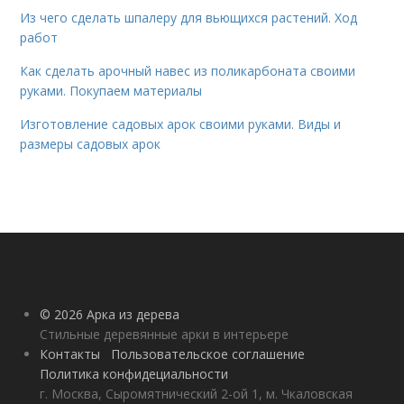
Из чего сделать шпалеру для вьющихся растений. Ход
работ
Как сделать арочный навес из поликарбоната своими
руками. Покупаем материалы
Изготовление садовых арок своими руками. Виды и
размеры садовых арок
© 2026 Арка из дерева
Стильные деревянные арки в интерьере
Контакты
Пользовательское соглашение
Политика конфидециальности
г. Москва, Сыромятнический 2-ой 1, м. Чкаловская