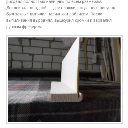
рисовал полностью наличник по всем размерам.
Доклеивал по одной — две плашки, когда весь рисунок
был закрыт выпилил наличники лобзиком. После
выпиливания выровнял, вышкурил кромки и заовалил
ручным фрезером.