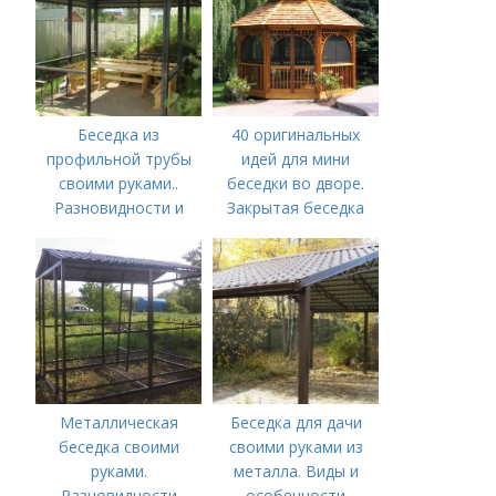
Беседка из
40 оригинальных
профильной трубы
идей для мини
своими руками..
беседки во дворе.
Разновидности и
Закрытая беседка
варианты
изготовления
Металлическая
Беседка для дачи
беседка своими
своими руками из
руками.
металла. Виды и
Разновидности
особенности