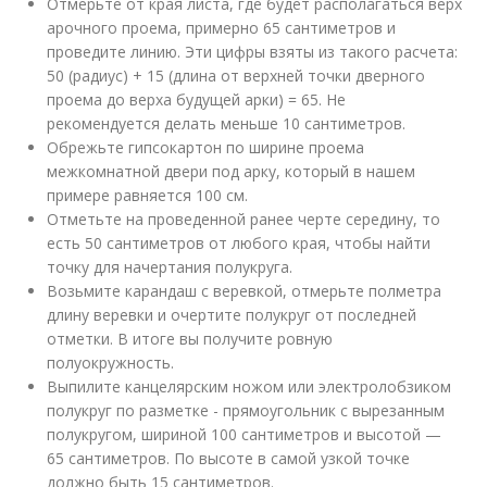
Отмерьте от края листа, где будет располагаться верх
арочного проема, примерно 65 сантиметров и
проведите линию. Эти цифры взяты из такого расчета:
50 (радиус) + 15 (длина от верхней точки дверного
проема до верха будущей арки) = 65. Не
рекомендуется делать меньше 10 сантиметров.
Обрежьте гипсокартон по ширине проема
межкомнатной двери под арку, который в нашем
примере равняется 100 см.
Отметьте на проведенной ранее черте середину, то
есть 50 сантиметров от любого края, чтобы найти
точку для начертания полукруга.
Возьмите карандаш с веревкой, отмерьте полметра
длину веревки и очертите полукруг от последней
отметки. В итоге вы получите ровную
полуокружность.
Выпилите канцелярским ножом или электролобзиком
полукруг по разметке - прямоугольник с вырезанным
полукругом, шириной 100 сантиметров и высотой —
65 сантиметров. По высоте в самой узкой точке
должно быть 15 сантиметров.