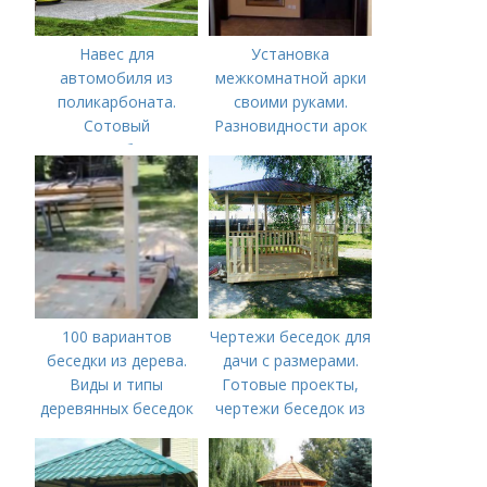
Навес для
Установка
автомобиля из
межкомнатной арки
поликарбоната.
своими руками.
Сотовый
Разновидности арок
поликарбонат
100 вариантов
Чертежи беседок для
беседки из дерева.
дачи с размерами.
Виды и типы
Готовые проекты,
деревянных беседок
чертежи беседок из
дерева для
строительства
своими руками