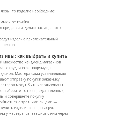
 лозы, то изделие необходимо:
мых и от грибка.
я придания изделию насыщенного
дадут изделию привлекательный
качества.
из ивы: как выбрать и купить
й множество хендмейд магазинов
ера сотрудничают напрямую, не
едников. Мастера сами устанавливают
шают отправку покупки заказчику.
Мастеров могут быть использованы
о выберите тот из представленных,
пы и совершаете покупку
о общаться с третьими лицами —
купить изделие из первых рук.
ли у мастера, связавшись с ним через