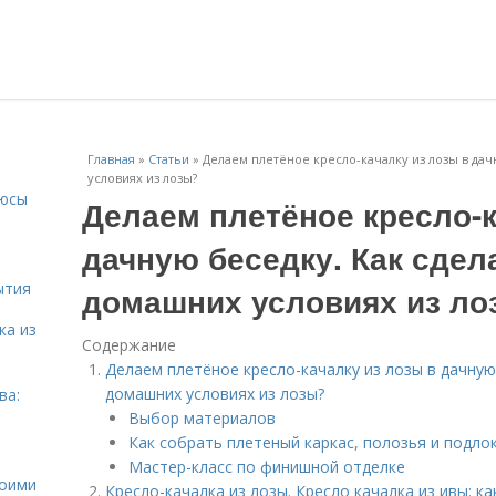
Главная
»
Статьи
»
Делаем плетёное кресло-качалку из лозы в дач
условиях из лозы?
люсы
Делаем плетёное кресло-к
дачную беседку. Как сдел
ытия
домашних условиях из ло
ка из
Содержание
Делаем плетёное кресло-качалку из лозы в дачную
домашних условиях из лозы?
ва:
Выбор материалов
Как собрать плетеный каркас, полозья и подл
Мастер-класс по финишной отделке
воими
Кресло-качалка из лозы. Кресло качалка из ивы: ка