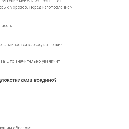
почтение мебели из лозы. Этот
рвых морозов. Перед изготовлением
часов.
отавливается каркас, из тонких –
ута. Это значительно увеличит
одлокотниками воедино?
дующим образом: