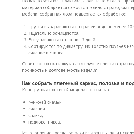
Но как показывает практика, люди чаще отдают пред
материал собирается самостоятельно с приходом пе
мебели, собранная лоза подвергается обработке:
Прутья вывариваются в горячей воде не менее 10 
Тщательно зачищаются.
Высушиваются в течение 3 дней.
Сортируются по диаметру. Из толстых прутьев изг
сидение и спинка.
Совет: кресло-качалку из лозы лучше плести в три пр
прочность и долговечность изделия.
Как собрать плетеный каркас, полозья и п
Конструкция плетеной модели состоит из:
>нижней скамьи;
сидения;
спинки;
подлокотников.
Изготовление кресла-качалки из лозы выглядит сле