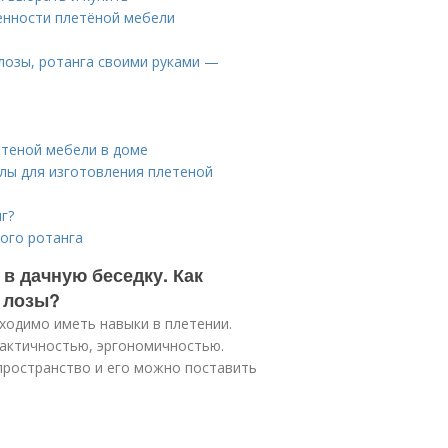
енности плетёной мебели
 лозы, ротанга своими руками —
етеной мебели в доме
алы для изготовления плетеной
г?
ого ротанга
 в дачную беседку. Как
 лозы?
ходимо иметь навыки в плетении.
рактичностью, эргономичностью.
пространство и его можно поставить