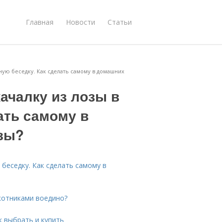
Главная
Новости
Статьи
ную беседку. Как сделать самому в домашних
ачалку из лозы в
ать самому в
зы?
 беседку. Как сделать самому в
окотниками воедино?
к выбрать и купить