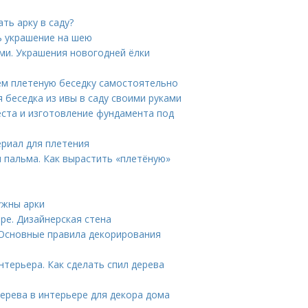
ть арку в саду?
ь украшение на шею
ми. Украшения новогодней ёлки
аем плетеную беседку самостоятельно
 беседка из ивы в саду своими руками
еста и изготовление фундамента под
ериал для плетения
 пальма. Как вырастить «плетёную»
ужны арки
ре. Дизайнерская стена
 Основные правила декорирования
нтерьера. Как сделать спил дерева
дерева в интерьере для декора дома