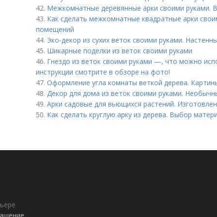
42.
Межкомнатные деревянные арки своими руками. В
43.
Как сделать межкомнатные квадратные арки своим
помещений
44.
Эко-декор из сухих веток своими руками. Настенн
45.
Шикарные поделки из веток своими руками
46.
Гнездо из веток своими руками —, что можно исп
инструкции смотрите в обзоре на фото!
47.
Оформление угла комнаты веткой дерева. Картины
48.
Декор для дома из веток своими руками. Необыч
49.
Арки садовые для вьющихся растений. Изготовлен
50.
Как сделать круглую арку из дерева. Выбор матер
рьере
лашение