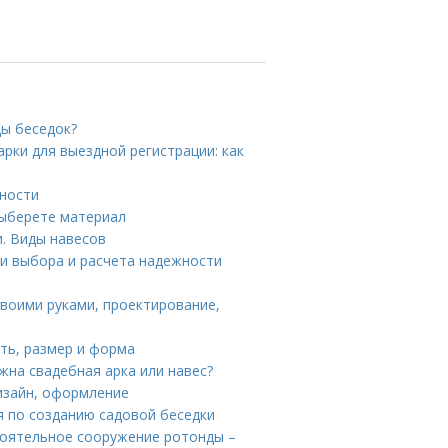
ды беседок?
арки для выездной регистрации: как
нности
Выберете материал
. Виды навесов
ти выбора и расчета надежности
своими руками, проектирование,
ть, размер и форма
жна свадебная арка или навес?
дизайн, оформление
я по созданию садовой беседки
тоятельное сооружение ротонды –