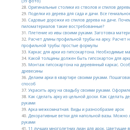
(39 фото)
28.
Оригинальные столики из стволов и спилов деревь
29.
Поделки из дерева для сада и дачи. Все гениально
30.
Садовые дорожки из спилов дерева на даче. Поче
пиломатериалов такие востребованные?
31.
Плетение из ивы своими руками. Заготовка матер
32.
Расчет длины профильной трубы на арку. Расчет н
профильной трубы: простые формулы
33.
Каркас для арки из гипсокартона. Необходимые м
34.
Какой толщины должен быть гипсокартон для арки
35.
Монтаж гипсокартона на деревянный каркас. Осо
древесины
36.
Делаем арки в квартире своими руками. Пошагова
способ
37.
Украсить арку на свадьбу своими руками. Оформл
38.
Как сделать арку из цельной доски. Как сделать д
руками
39.
Арка межкомнатная. Виды и разнообразие арок
40.
Декоративные ветки для напольной вазы. Можно л
руками
41.
11 лучших многолетних лиан для арок. Цветущие 