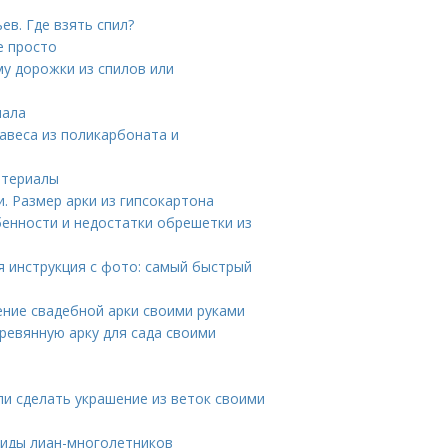
ев. Где взять спил?
е просто
му дорожки из спилов или
иала
авеса из поликарбоната и
атериалы
. Размер арки из гипсокартона
бенности и недостатки обрешетки из
я инструкция с фото: самый быстрый
ение свадебной арки своими руками
еревянную арку для сада своими
и сделать украшение из веток своими
виды лиан-многолетников