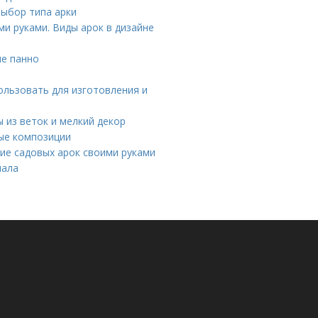
ыбор типа арки
и руками. Виды арок в дизайне
ые панно
ользовать для изготовления и
 из веток и мелкий декор
ные композиции
ие садовых арок своими руками
иала