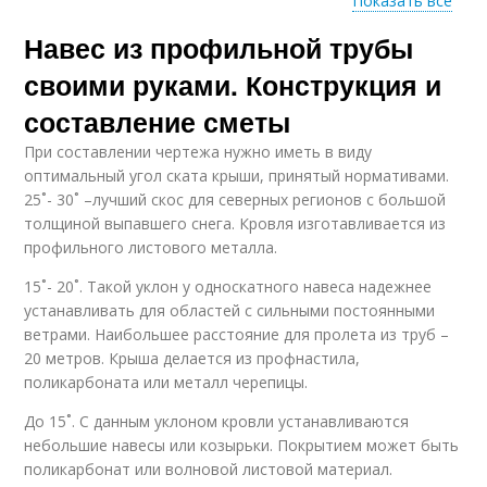
Показать все
Навес из профильной трубы
Трубы без ферм
Большой навес
своими руками. Конструкция и
составление сметы
При составлении чертежа нужно иметь в виду
Навесы из металла
Односкатные навесы
оптимальный угол ската крыши, принятый нормативами.
25˚- 30˚ –лучший скос для северных регионов с большой
толщиной выпавшего снега. Кровля изготавливается из
профильного листового металла.
Навесы из
Навес из круглой
15˚- 20˚. Такой уклон у односкатного навеса надежнее
металлопрофиля
трубы
устанавливать для областей с сильными постоянными
ветрами. Наибольшее расстояние для пролета из труб –
20 метров. Крыша делается из профнастила,
поликарбоната или металл черепицы.
Навес из
Навес из
профнастила
поликарбоната
До 15˚. С данным уклоном кровли устанавливаются
небольшие навесы или козырьки. Покрытием может быть
поликарбонат или волновой листовой материал.