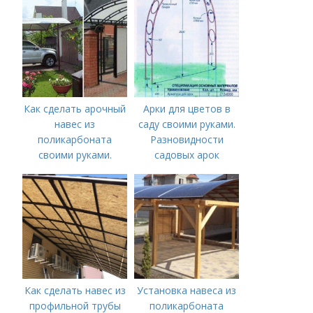
поликарбоната над
крыльцом
Как сделать арочный
Арки для цветов в
навес из
саду своими руками.
поликарбоната
Разновидности
своими руками.
садовых арок
Покупаем материалы
Как сделать навес из
Установка навеса из
профильной трубы
поликарбоната