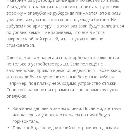
– свернём из рубероида цилиндры и поместим их в ямы.
Для удобства заливки полезно изготовить загрузочную
воронку – опалубка из рубероида прижмётся, это в разы
увеличит аккуратность и скорость укладки бетона. Не
забудем про арматуру. На этот раз сваи будут заливаться
по уровню земли – не забываем, что всё в итоге
накроется общей крышей, и нет нужды излишне
страховаться.
Однако, монтаж навеса из поликарбоната заключается
не только в устройстве крыши. Если пол ещё не
запланирован, пришло время определиться – возможно,
что понадобятся дополнительные бетонные работы.
Например, под плитку необходимо устройство стяжки.
Снова всё начинается с разметки – по периметру нужна
опалубка:
Забиваем для неё в землю клинья. После жидкостным
или лазерным уровнем отмечаем по ним общую
горизонталь.
Пока свобода передвижений не ограничена досками