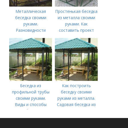
Металлическая
Простенькая беседка
беседка своими
из металла своими
руками.
руками. Как
Разновидности
составить проект
металлических
беседок и их
преимущества
Беседка из
Как построить
профильной трубы
беседку своими
своими руками.
руками из металла.
Виды и способы
Садовая беседка из
сборки
металла своими
руками –
разновидности