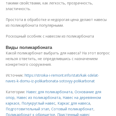
такими свойствами, как легкость, прозрачность,
эластичность.
Простота в обработке и недорогая цена делают навесы
из поликарбоната популярными.
Роскошный особняк с навесом из поликарбоната
Виды поликарбоната
Какой поликарбонат выбрать для навеса? На этот вопрос
нельзя ответить, не определившись с назначением
конкретного сооружения.
Источник:
https://stroika-i-remont.info/stati/kak-sdelat-
naves-k-domu-iz-polikarbonata-sotovyy-polikarbonat
Категории:
Навес для поликарбоната
,
Основание для
опор
,
Навес из поликарбоната
,
Навес на деревянном
каркасе
,
Полукруглый навес
,
Каркас для навеса
,
Подготовительный этап
,
Сотовый поликарбонат
,
Поликарбонат к обрешетке
,
Пристенный навес