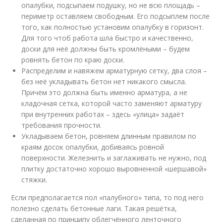
опалубки, подсыпаем подушку, но не всю площадь –
периметр оставляем свободным. Его подсыплем после
того, как полностью установим опалубку в горизонт.
Для того чтоб работа шла быстро и качественно,
доски для неё должны быть кромлёными – будем
ровнять бетон по краю доски.
Распределим и навяжем арматурную сетку, два слоя –
без неё укладывать бетон нет никакого смысла.
Причём это должна быть именно арматура, а не
кладочная сетка, которой часто заменяют арматуру
при внутренних работах – здесь «улица» задаёт
требования прочности.
Укладываем бетон, ровняем длинным правилом по
краям досок опалубки, добиваясь ровной
поверхности. Железнить и заглаживать не нужно, под
плитку достаточно хорошо выровненной «шершавой»
стяжки.
Если предполагается пол «палубного» типа, то под него
полезно сделать бетонные лаги. Такая решётка,
сделанная по принципу облегчённого ленточного