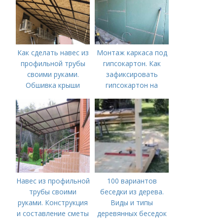
Как сделать навес из
Монтаж каркаса под
профильной трубы
гипсокартон. Как
своими руками.
зафиксировать
Обшивка крыши
гипсокартон на
стене?
Навес из профильной
100 вариантов
трубы своими
беседки из дерева.
руками. Конструкция
Виды и типы
и составление сметы
деревянных беседок