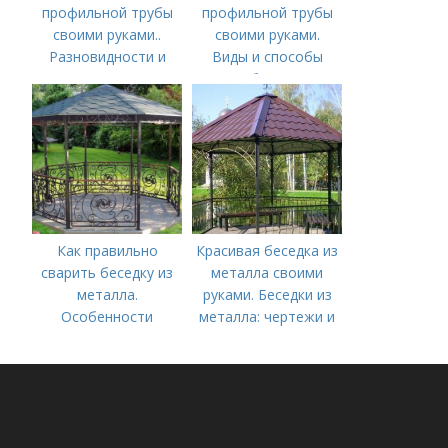
профильной трубы
профильной трубы
своими руками..
своими руками.
Разновидности и
Виды и способы
варианты
сборки
изготовления
Как правильно
Красивая беседка из
сварить беседку из
металла своими
металла.
руками. Беседки из
Особенности
металла: чертежи и
инструкция
постройки