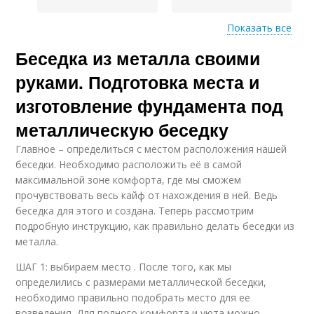
Показать все
Беседка из металла своими
Беседка из
Беседка к дому
профильной трубы
руками. Подготовка места и
изготовление фундамента под
металлическую беседку
Металлическая
Металлические
беседка
беседки
Главное – определиться с местом расположения нашей
беседки. Необходимо расположить её в самой
максимальной зоне комфорта, где мы сможем
прочувствовать весь кайф от нахождения в ней. Ведь
беседка для этого и создана. Теперь рассмотрим
Беседки для двора
подробную инструкцию, как правильно делать беседки из
металла.
ШАГ 1: выбираем место . После того, как мы
определились с размерами металлической беседки,
необходимо правильно подобрать место для ее
возведения. Для полного комфорта и уюта можно