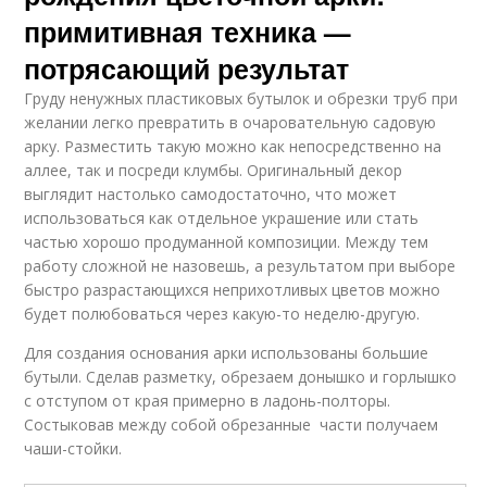
Кирпичные арки
Арки в саду
примитивная техника —
потрясающий результат
Груду ненужных пластиковых бутылок и обрезки труб при
желании легко превратить в очаровательную садовую
Арки для сада
Арка на даче
арку. Разместить такую можно как непосредственно на
аллее, так и посреди клумбы. Оригинальный декор
выглядит настолько самодостаточно, что может
использоваться как отдельное украшение или стать
частью хорошо продуманной композиции. Между тем
Арки для вьющихся
Полуарка для роз
растений
работу сложной не назовешь, а результатом при выборе
быстро разрастающихся неприхотливых цветов можно
будет полюбоваться через какую-то неделю-другую.
Для создания основания арки использованы большие
Металлические арки
Оригинальные арки
бутыли. Сделав разметку, обрезаем донышко и горлышко
с отступом от края примерно в ладонь-полторы.
Состыковав между собой обрезанные части получаем
чаши-стойки.
Арка из металла
Арка из камня