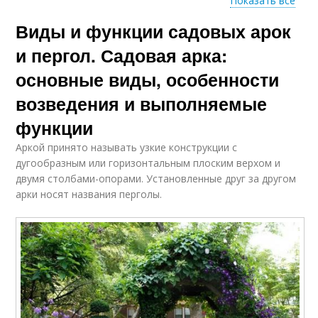
Показать все
Виды и функции садовых арок
Арка для цветов
Цветочная арка
и пергол. Садовая арка:
основные виды, особенности
возведения и выполняемые
Опор для плетистой
Розы из пластиковых
розы
труб
функции
Аркой принято называть узкие конструкции с
дугообразным или горизонтальным плоским верхом и
двумя столбами-опорами. Установленные друг за другом
Опоры для плетистой
Арка под виноград
арки носят названия перголы.
розы
Арка для плетистой
Арки для роз
розы