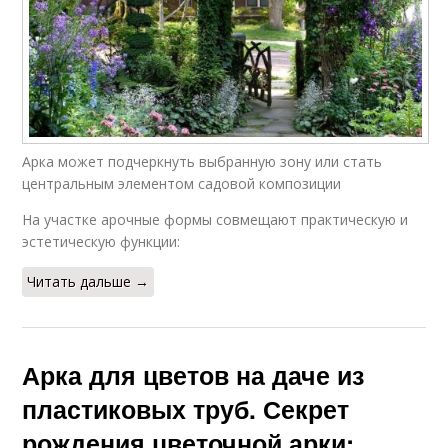
Плетистая роза
Арки из роз
Растения для
Деревянные арки
садовой арки
Арка может подчеркнуть выбранную зону или стать
центральным элементом садовой композиции
На участке арочные формы совмещают практическую и
эстетическую функции:
Металлическая арка
Арка из дерева
Читать дальше →
Арки в ландшафтном
Пластиковые арки
дизайне
Арка для цветов на даче из
пластиковых труб. Секрет
рождения цветочной арки: