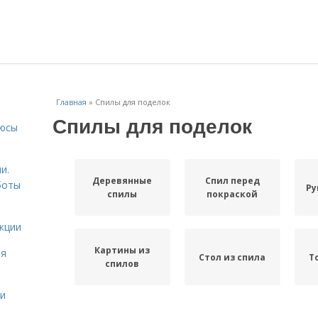
Главная
»
Спилы для поделок
Спилы для поделок
люсы
и.
Деревянные
Спил перед
боты
Ру
спилы
покраской
кции
Картины из
ая
Стол из спила
Т
спилов
ми