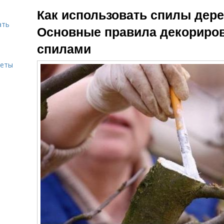
Торцевые спилы
Спилы из дерева
Как использовать спилы дере
ать
Основные правила декориро
спилами
Дорожка из
спилов
меты