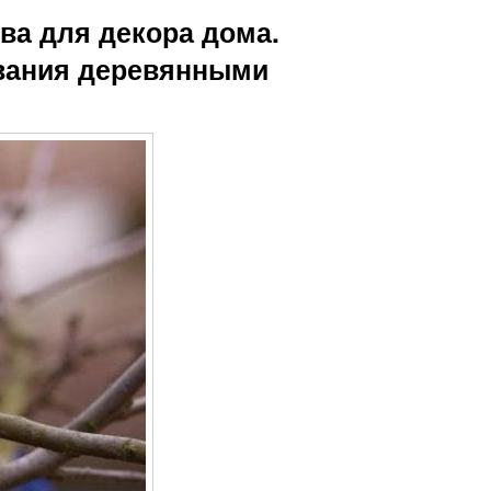
Изделия из
деревянными
ва для декора дома.
спилов
спилами
вания деревянными