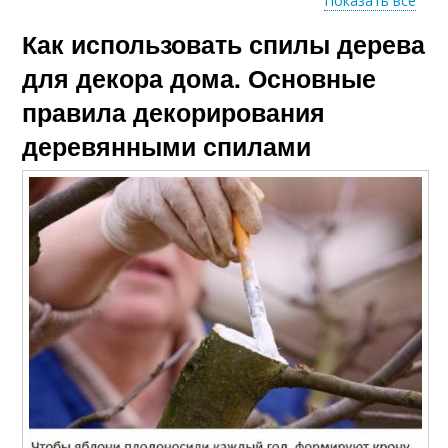
Показать все
Как использовать спилы дерева
Картины из спилов
Стол из спила
для декора дома. Основные
правила декорирования
деревянными спилами
Толстый спил
Торцевой спил
Торцевые спилы
Спилы из дерева
Работы с
Изделия из спилов
деревянными
спилами