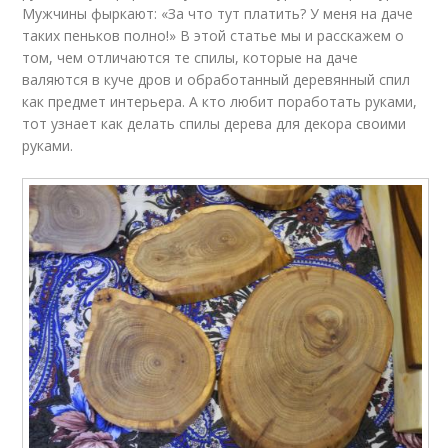
Мужчины фыркают: «За что тут платить? У меня на даче
таких пеньков полно!» В этой статье мы и расскажем о
том, чем отличаются те спилы, которые на даче
валяются в куче дров и обработанный деревянный спил
как предмет интерьера. А кто любит поработать руками,
тот узнает как делать спилы дерева для декора своими
руками.