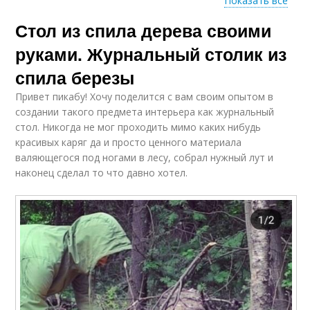
Показать все
Стол из спила дерева своими
Столешница из спила
Столешницы из спила
руками. Журнальный столик из
спила березы
Привет пикабу! Хочу поделится с вам своим опытом в
Мебель из спила
Красивый стол
создании такого предмета интерьера как журнальный
стол. Никогда не мог проходить мимо каких нибудь
красивых каряг да и просто ценного материала
валяющегося под ногами в лесу, собрал нужный лут и
наконец сделал то что давно хотел.
Декор из спилов
Картины из спилов
Толстый спил
Деревянные спилы