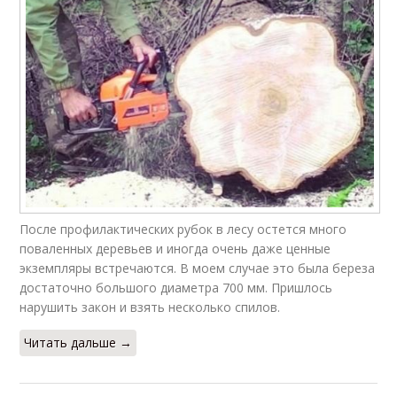
Спил перед
Спилы для поделок
покраской
Руки из спилов
Стол из спилов
Стол со спила
Столы из спилов
После профилактических рубок в лесу остется много
поваленных деревьев и иногда очень даже ценные
экземпляры встречаются. В моем случае это была береза
достаточно большого диаметра 700 мм. Пришлось
нарушить закон и взять несколько спилов.
Читать дальше →