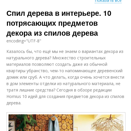
Показать все
Спил дерева в интерьере. 10
Спил перед
Спилы для поделок
покраской
потрясающих предметов
декора из спилов дерева
encoding="UTF-8"
Руки из спилов
Спилы из дерева
Казалось бы, что ещё мы не знаем о вариантах декора из
натурального дерева? Множество строительных
материалов позволяют создать даже из обычной
квартиры убранство, чем-то напоминающее деревенский
Работы с
домик или сруб. А что делать, когда очень хочется внести
Изделия из спилов
деревянными
спилами
в дом элементы отделки из натурального материала, не
тратя лишние средства? Сегодня в обзоре редакции
Homius 10 идей для создания предметов декора из спилов
дерева.
Дорожка из спилов