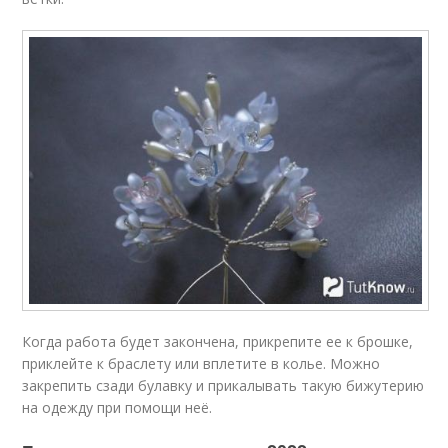
Когда работа будет закончена, прикрепите ее к брошке,
приклейте к браслету или вплетите в колье. Можно
закрепить сзади булавку и прикалывать такую бижутерию
на одежду при помощи неё.