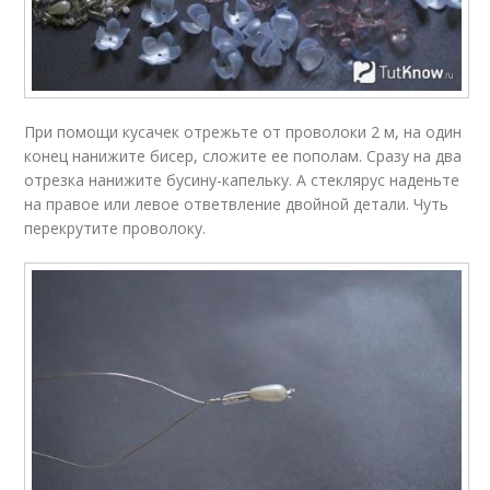
При помощи кусачек отрежьте от проволоки 2 м, на один
конец нанижите бисер, сложите ее пополам. Сразу на два
отрезка нанижите бусину-капельку. А стеклярус наденьте
на правое или левое ответвление двойной детали. Чуть
перекрутите проволоку.