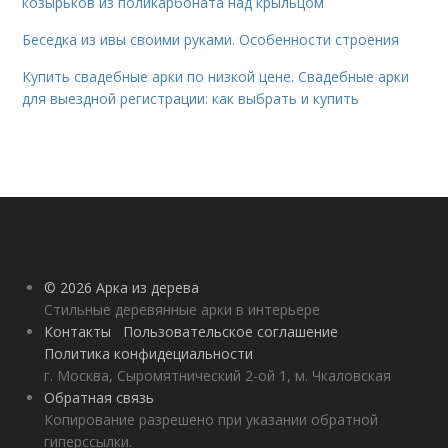
козырьков из поликарбоната над крыльцом
Беседка из ивы своими руками. Особенности строения
Купить свадебные арки по низкой цене. Свадебные арки
для выездной регистрации: как выбрать и купить
© 2026 Арка из дерева
Стильные деревянные арки в интерьере
Контакты
Пользовательское соглашение
Политика конфидециальности
г. Москва, Сыромятнический 2-ой 1, м. Чкаловская
Обратная связь
Копирование разрешено при указании обратной
гиперссылки.