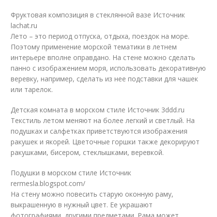
Фруктовая композиция в стеклянной вазе Источник
lachat.ru
Лето – это период отпуска, отдыха, поездок на море.
Поэтому применение морской тематики в летнем
интерьере вполне оправдано. На стене можно сделать
панно с изображением моря, использовать декоративную
веревку, например, сделать из нее подставки для чашек
или тарелок.
Детская комната в морском стиле Источник 3ddd.ru
Текстиль летом меняют на более легкий и светлый. На
подушках и салфетках приветствуются изображения
ракушек и якорей. Цветочные горшки также декорируют
ракушками, бисером, стеклышками, веревкой.
Подушки в морском стиле Источник
rermesla.blogspot.com/
На стену можно повесить старую оконную раму,
выкрашенную в нужный цвет. Ее украшают
фотографиями, другими предметами. Рама может