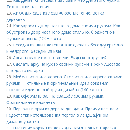
22.
Как делается беседка из лозы и что для этого нужно.
Технологии плетения
23.
АРКА для сада из лозы #лозоплетение. Ветки
деревьев
24.
Как украсить двор частного дома своими руками. Как
обустроить двор частного дома стильно, бюджетно и
функционально (120+ фото)
25.
Беседка из ивы плетеная. Как сделать беседку красиво
и недорого: беседки из ивы
26.
Арка на кухне вместо двери. Виды конструкций
27.
Сделать арку на кухню своими руками. Преимущества
и недостатки арки
28.
Мебель из спила дерева. Стол из спила дерева своими
руками — стильные и оригинальные идеи создания
столов и идеи по выбору их дизайна (140 фото)
29.
Как оформить зал на свадьбу своими руками.
Оригинальные варианты
30.
Перголы и арки из дерева для дачи. Преимущества и
недостатки использования пергол в ландшафтном
дизайне участка
31.
Плетение корзин из лозы для начинающих. Нарезка