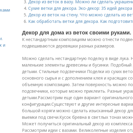
Декор из веток в вазу. Можно ли сделать украшен
Сухие ветки для декора. Эко-декор: 35 идей декора
уками
Декор из веток на стену. Что можно сделать из ве
Как обработать ветки для декора. Как подготовит
Декор для дома из веток своими руками
и.
К нестандартным композициям можно отнести подвес
к и
подвешиваются деревяшки разных размеров.
Можно сделать нестандартную поделку в виде лука. 
маленькие элементы древесины и бусинки. Подобный
детьми. Стильные подсвечники Поделки из сухих вет
основного сырья и с дополнением клея и красящих со
объемную композицию. Затем поверхность можно по
подсвечники, которые можно приклеить. Разные укр
детьми.Рассмотрим еще один вариант оригинального 
конфигурации.Существуют и другие интересные вариа
большой коряги можно сделать изысканный декор дл
выемки под свечи.Кусок бревна в светлых тонах мож
Может получиться оригинальный декор из комплекса
Рассмотрим идеи с вазами. Великолепные изделия о