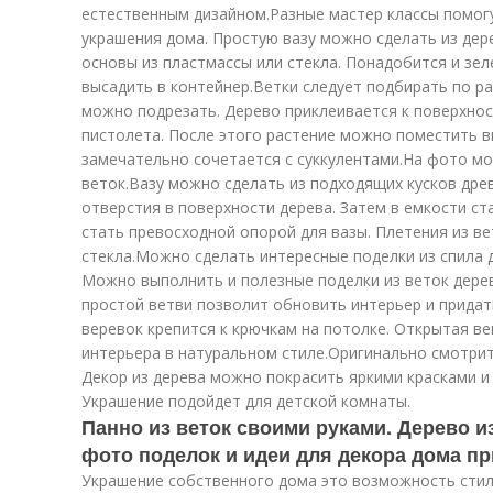
естественным дизайном.Разные мастер классы помог
украшения дома. Простую вазу можно сделать из дер
основы из пластмассы или стекла. Понадобится и зе
высадить в контейнер.Ветки следует подбирать по р
можно подрезать. Дерево приклеивается к поверхно
пистолета. После этого растение можно поместить в
замечательно сочетается с суккулентами.На фото мо
веток.Вазу можно сделать из подходящих кусков дре
отверстия в поверхности дерева. Затем в емкости ст
стать превосходной опорой для вазы. Плетения из ве
стекла.Можно сделать интересные поделки из спила 
Можно выполнить и полезные поделки из веток дерев
простой ветви позволит обновить интерьер и придат
веревок крепится к крючкам на потолке. Открытая в
интерьера в натуральном стиле.Оригинально смотрит
Декор из дерева можно покрасить яркими красками и
Украшение подойдет для детской комнаты.
Панно из веток своими руками. Дерево и
фото поделок и идеи для декора дома п
Украшение собственного дома это возможность стил