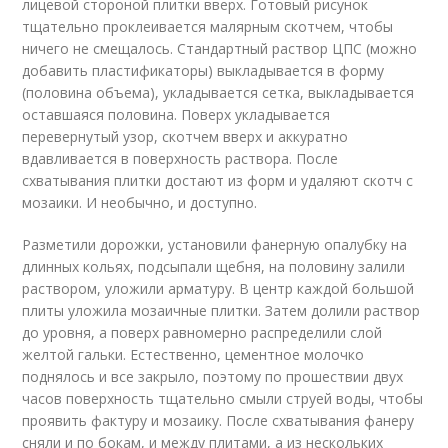
лицевой стороной плитки вверх. Готовый рисунок
тщательно проклеивается малярным скотчем, чтобы
ничего не смещалось. Стандартный раствор ЦПС (можно
добавить пластификаторы) выкладывается в форму
(половина объема), укладывается сетка, выкладывается
оставшаяся половина. Поверх укладывается
перевернутый узор, скотчем вверх и аккуратно
вдавливается в поверхность раствора. После
схватывания плитки достают из форм и удаляют скотч с
мозаики. И необычно, и доступно.
Разметили дорожки, установили фанерную опалубку на
длинных кольях, подсыпали щебня, на половину залили
раствором, уложили арматуру. В центр каждой большой
плиты уложила мозаичные плитки. Затем долили раствор
до уровня, а поверх равномерно распределили слой
желтой гальки. Естественно, цементное молочко
поднялось и все закрыло, поэтому по прошествии двух
часов поверхность тщательно смыли струей воды, чтобы
проявить фактуру и мозаику. После схватывания фанеру
сняли и по бокам, и между плитами, а из нескольких