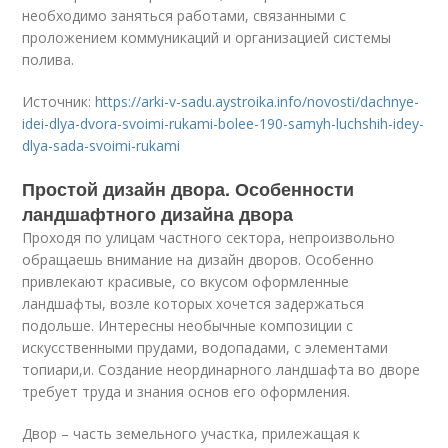
необходимо заняться работами, связанными с
проложением коммуникаций и организацией системы
полива.
Источник:
https://arki-v-sadu.aystroika.info/novosti/dachnye-
idei-dlya-dvora-svoimi-rukami-bolee-190-samyh-luchshih-idey-
dlya-sada-svoimi-rukami
Простой дизайн двора. Особенности
ландшафтного дизайна двора
Проходя по улицам частного сектора, непроизвольно
обращаешь внимание на дизайн дворов. Особенно
привлекают красивые, со вкусом оформленные
ландшафты, возле которых хочется задержаться
подольше. Интересны необычные композиции с
искусственными прудами, водопадами, с элементами
топиари,и. Создание неординарного ландшафта во дворе
требует труда и знания основ его оформления.
Двор – часть земельного участка, прилежащая к