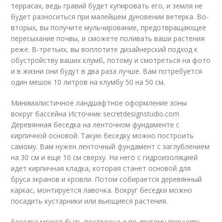
террасах, ведь гравий будет купировать его, и земля не
будет разноситься при малейшем дуновении ветерка. Во-
вторых, вы получите мульчирование, предотвращающее
пересыхание почвы, и сможете поливать ваши растения
реже. В-третьих, вы воплотите дизайнерский подход к
обустройству ваших клумб, потому и смотреться на фото
и в жизни они будут в два раза лучше. Вам потребуется
один мешок 10 литров на клумбу 50 на 50 см.
Минималистичное ландшафтное оформление зоны
вокруг бассейна Источник secretdesignstudio.com
Деревянная беседка на ленточном фундаменте с
кирпичной основой. Такую беседку можно построить
самому. Вам нужен ленточный фундамент с заглублением
на 30 см и еще 10 см сверху. На него с гидроизоляцией
идет кирпичная кладка, которая станет основой для
бруса экранов и кровли. Потом собирается деревянный
каркас, монтируется лавочка. Вокруг беседки можно
посадить кустарники или вьющиеся растения.
Беседка может быть построена и по другому принципу —