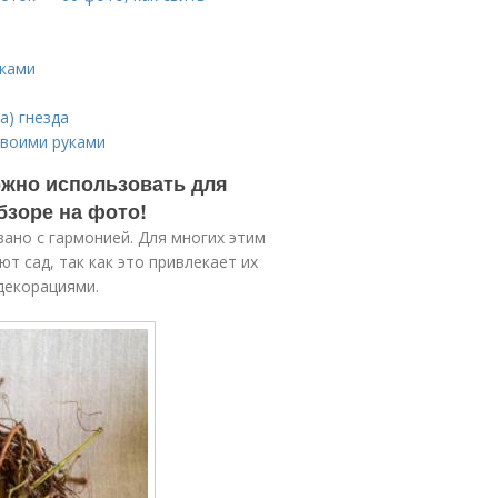
уками
а) гнезда
своими руками
ожно использовать для
бзоре на фото!
ано с гармонией. Для многих этим
т сад, так как это привлекает их
декорациями.