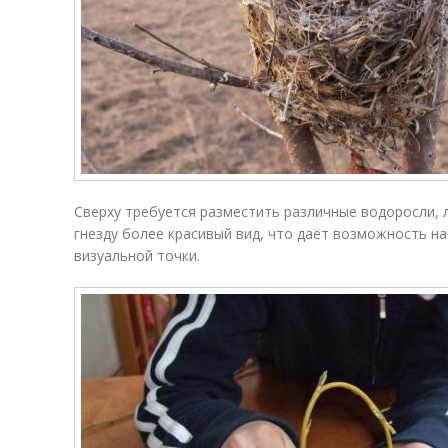
Сверху требуется разместить различные водоросли,
гнезду более красивый вид, что даёт возможность н
визуальной точки.