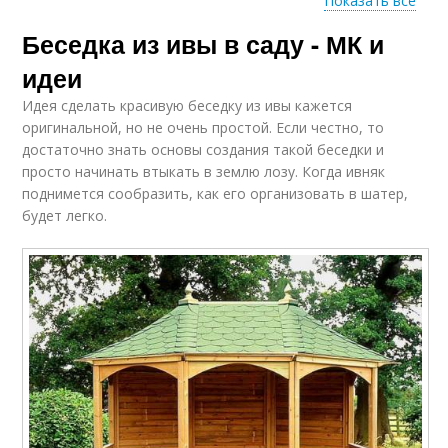
Показать все
Беседка из ивы в саду - МК и
Беседки из деревьев
Беседка из живых
идеи
Идея сделать красивую беседку из ивы кажется
оригинальной, но не очень простой. Если честно, то
достаточно знать основы создания такой беседки и
Беседка из жердей
Деревянные беседки
просто начинать втыкать в землю лозу. Когда ивняк
поднимется сообразить, как его организовать в шатер,
будет легко.
Беседка из кирпича
Беседка из металла
Беседки из
Ивовая беседка
поликарбоната