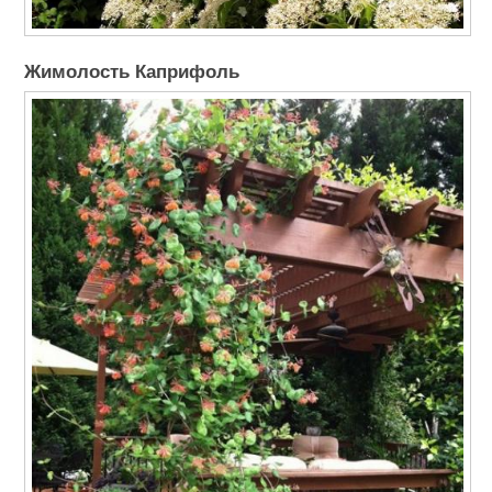
Жимолость Каприфоль