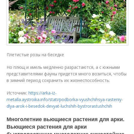
Плетистые розы на беседке
Но плющ и хмель медленно разрастаются, а с южными
представителями фауны придется много возиться, чтобы
в зимний период сохранить их жизнеспособность.
Источник:
https://arka-iz-
metalla.aystroika.info/stati/podborka-vyushchihsya-rasteniy-
dlya-arok-i-besedok-devyat-luchshih-bystrorastushchih
Многолетние вьющиеся растения для арки.
Вьющиеся растения для арки
быстрорастущие многолетние зимостойкие