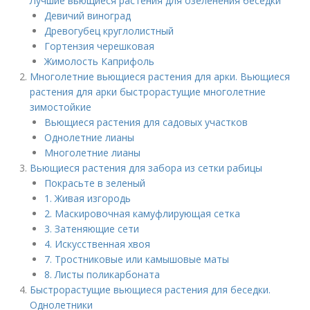
Лучшие вьющиеся растения для озеленения беседки
Девичий виноград
Древогубец круглолистный
Гортензия черешковая
Жимолость Каприфоль
Многолетние вьющиеся растения для арки. Вьющиеся
растения для арки быстрорастущие многолетние
зимостойкие
Вьющиеся растения для садовых участков
Однолетние лианы
Многолетние лианы
Вьющиеся растения для забора из сетки рабицы
Покрасьте в зеленый
1. Живая изгородь
2. Маскировочная камуфлирующая сетка
3. Затеняющие сети
4. Искусственная хвоя
7. Тростниковые или камышовые маты
8. Листы поликарбоната
Быстрорастущие вьющиеся растения для беседки.
Однолетники