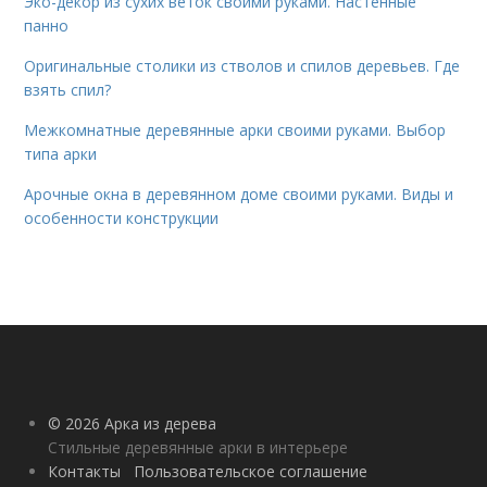
Эко-декор из сухих веток своими руками. Настенные
панно
Оригинальные столики из стволов и спилов деревьев. Где
взять спил?
Межкомнатные деревянные арки своими руками. Выбор
типа арки
Арочные окна в деревянном доме своими руками. Виды и
особенности конструкции
© 2026 Арка из дерева
Стильные деревянные арки в интерьере
Контакты
Пользовательское соглашение