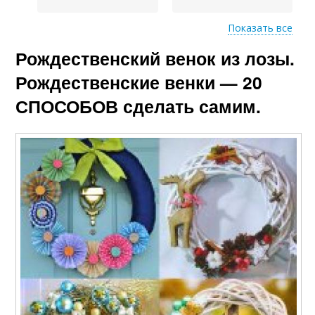
Показать все
Рождественский венок из лозы.
Новогодние венки
Венка из лозы
Рождественские венки — 20
СПОСОБОВ сделать самим.
Рождественский
Венки на двери
веночек
Венки из бумажной
Венка из газетных
лозы
трубочек