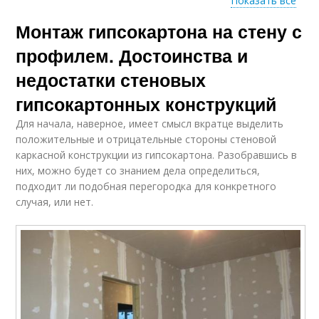
Показать все
Монтаж гипсокартона на стену с
Гипсокартон на
Профиль для
деревянный каркас
гипсокартона
профилем. Достоинства и
недостатки стеновых
гипсокартонных конструкций
Для начала, наверное, имеет смысл вкратце выделить
положительные и отрицательные стороны стеновой
каркасной конструкции из гипсокартона. Разобравшись в
них, можно будет со знанием дела определиться,
подходит ли подобная перегородка для конкретного
случая, или нет.