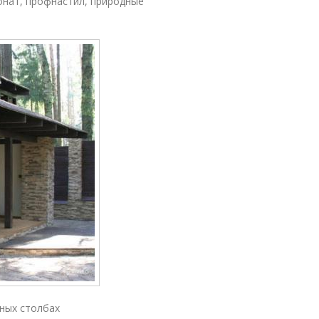
бонат, профнастил, природные
нных столбах