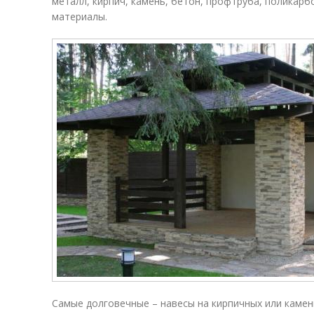
металл, кирпич, камень, бетон, профтруба, поликар
материалы.
Самые долговечные – навесы на кирпичных или каме