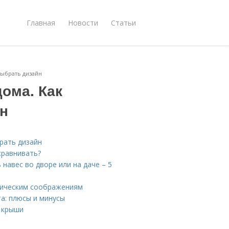
Главная
Новости
Статьи
выбрать дизайн
дома. Как
н
рать дизайн
сравнивать?
 навес во дворе или на даче – 5
ктическим соображениям
а: плюсы и минусы
п крыши