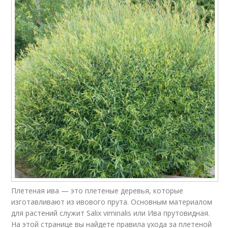
Плетеная ива — это плетеные деревья, которые
изготавливают из ивового прута. Основным материалом
для растений служит Salix viminalis или Ива прутовидная.
На этой странице вы найдете правила ухода за плетеной