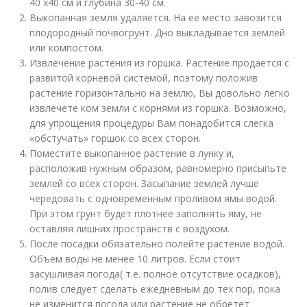
40 х40 см и глубина 30-40 см.
Выкопанная земля удаляется. На ее место завозится
плодородный почвогрунт. Дно выкладывается землей
или компостом.
Извлечение растения из горшка. Растение продается с
развитой корневой системой, поэтому положив
растение горизонтально на землю, Вы довольно легко
извлечете ком земли с корнями из горшка. Возможно,
для упрощения процедуры Вам понадобится слегка
«обстучать» горшок со всех сторон.
Поместите выкопанное растение в лунку и,
расположив нужным образом, равномерно присыпьте
землей со всех сторон. Засыпание землей лучше
чередовать с одновременным проливом ямы водой.
При этом грунт будет плотнее заполнять яму, не
оставляя лишних пространств с воздухом.
После посадки обязательно полейте растение водой.
Объем воды не менее 10 литров. Если стоит
засушливая погода( т.е. полное отсутствие осадков),
полив следует сделать ежедневным до тех пор, пока
не изменится погода или растение не обретет