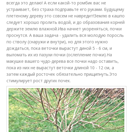
всегда это делаю! А если какой-то ромбик вас не
устраивает, без страха подправьте его руками. Будущему
плетеному дереву это совсем не навредит!Землю в кашпо
следует хорошо пролить водой, и до образования корней
держите землю влажной.Ива начнет укореняться, почки
проснутся. А ваша задача - удалить вся молодую поросль
по стволу (снаружи и внутри), но для этого нужно
дождаться, пока веточки вырастут диной 5 - 6 см, и
выломать их из пазухи почки (ослепление почки).На
макушке вашего чудо-дерева все почки надо оставить,
пока из них не вырастут веточки длиной 10 - 12 см, а
затем каждый росточек обязательно прищипнуть.Это
стимулирует рост других почек.